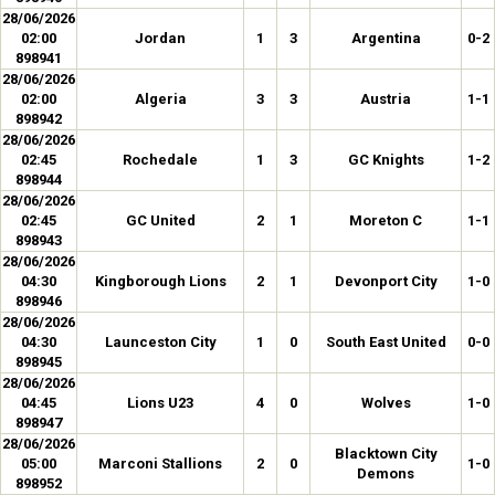
28/06/2026
02:00
Jordan
1
3
Argentina
0-2
898941
28/06/2026
02:00
Algeria
3
3
Austria
1-1
898942
28/06/2026
02:45
Rochedale
1
3
GC Knights
1-2
898944
28/06/2026
02:45
GC United
2
1
Moreton C
1-1
898943
28/06/2026
04:30
Kingborough Lions
2
1
Devonport City
1-0
898946
28/06/2026
04:30
Launceston City
1
0
South East United
0-0
898945
28/06/2026
04:45
Lions U23
4
0
Wolves
1-0
898947
28/06/2026
Blacktown City
05:00
Marconi Stallions
2
0
1-0
Demons
898952