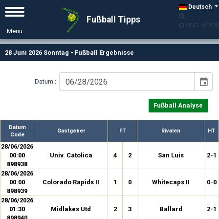
Deutsch
Fußball Tipps
GMT +00:00
28 Juni 2026 Sonntag - Fußball Ergebnisse
event
Datum :
Fußball Analyse
Datum
Gastgeber
FT
Rivalen
HT
Code
28/06/2026
00:00
Univ. Catolica
4
2
San Luis
2-1
898938
28/06/2026
00:00
Colorado Rapids II
1
0
Whitecaps II
0-0
898939
28/06/2026
01:30
Midlakes Utd
2
3
Ballard
2-1
898940