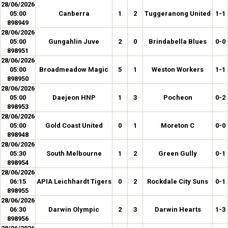
28/06/2026
05:00
Canberra
1
2
Tuggeranong United
1-1
898949
28/06/2026
05:00
Gungahlin Juve
2
0
Brindabella Blues
0-0
898951
28/06/2026
05:00
Broadmeadow Magic
5
1
Weston Workers
1-1
898950
28/06/2026
05:00
Daejeon HNP
1
3
Pocheon
0-2
898953
28/06/2026
05:00
Gold Coast United
0
1
Moreton C
0-0
898948
28/06/2026
05:30
South Melbourne
1
2
Green Gully
0-1
898954
28/06/2026
06:15
APIA Leichhardt Tigers
0
2
Rockdale City Suns
0-1
898955
28/06/2026
06:30
Darwin Olympic
2
3
Darwin Hearts
1-3
898956