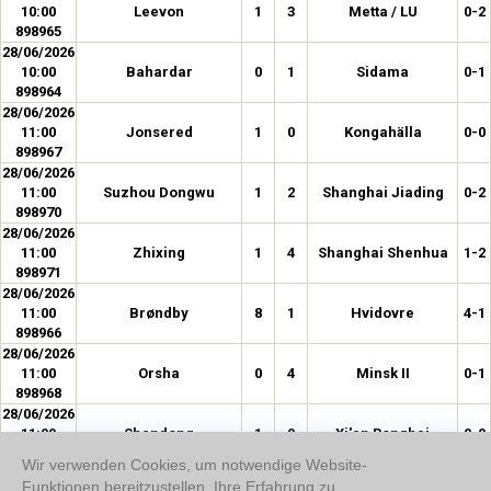
10:00
Leevon
1
3
Metta / LU
0-2
898965
28/06/2026
10:00
Bahardar
0
1
Sidama
0-1
898964
28/06/2026
11:00
Jonsered
1
0
Kongahälla
0-0
898967
28/06/2026
11:00
Suzhou Dongwu
1
2
Shanghai Jiading
0-2
898970
28/06/2026
11:00
Zhixing
1
4
Shanghai Shenhua
1-2
898971
28/06/2026
11:00
Brøndby
8
1
Hvidovre
4-1
898966
28/06/2026
11:00
Orsha
0
4
Minsk II
0-1
898968
28/06/2026
11:00
Shandong
1
0
Xi'an Ronghai
0-0
898969
Wir verwenden Cookies, um notwendige Website-
28/06/2026
Funktionen bereitzustellen, Ihre Erfahrung zu