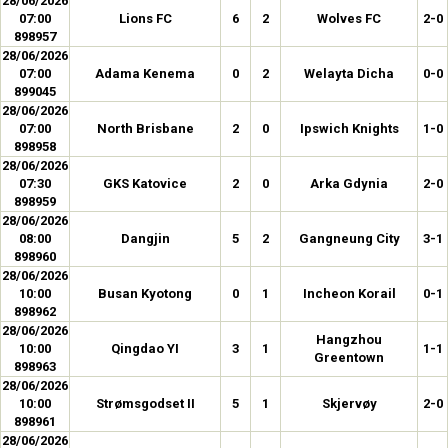
28/06/2026
07:00
Lions FC
6
2
Wolves FC
2-0
898957
28/06/2026
07:00
Adama Kenema
0
2
Welayta Dicha
0-0
899045
28/06/2026
07:00
North Brisbane
2
0
Ipswich Knights
1-0
898958
28/06/2026
07:30
GKS Katovice
2
0
Arka Gdynia
2-0
898959
28/06/2026
08:00
Dangjin
5
2
Gangneung City
3-1
898960
28/06/2026
10:00
Busan Kyotong
0
1
Incheon Korail
0-1
898962
28/06/2026
Hangzhou
10:00
Qingdao YI
3
1
1-1
Greentown
898963
28/06/2026
10:00
Strømsgodset II
5
1
Skjervøy
2-0
898961
28/06/2026