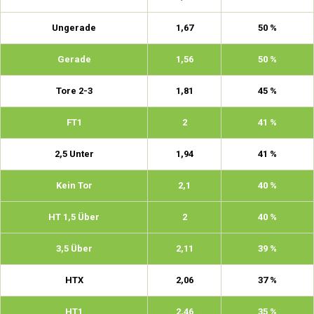
Ungerade
1,67
50 %
Gerade
1,56
50 %
Tore 2-3
1,81
45 %
FT1
2
41 %
2,5 Unter
1,94
41 %
Kein Tor
2,1
40 %
HT 1,5 Über
2
40 %
3,5 Über
2,11
39 %
HTX
2,06
37 %
HT1
2,46
35 %