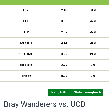
FT2
2,43
33 %
FTX
3,06
26 %
HT2
2,87
25 %
Tore 0-1
4,14
20 %
1,5 Unter
3,92
19 %
Tore 4-5
2,79
0 %
Tore 6+
8,07
0 %
Form, H2H und Statistikvergleich
Bray Wanderers vs. UCD