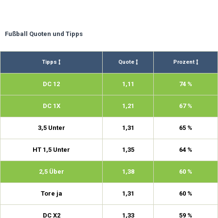
Fußball Quoten und Tipps
Tipps
Quote
Prozent
DC 12
1,11
74 %
DC 1X
1,21
67 %
3,5 Unter
1,31
65 %
HT 1,5 Unter
1,35
64 %
2,5 Über
1,38
60 %
Tore ja
1,31
60 %
DC X2
1,33
59 %