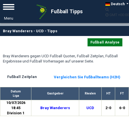
Deutsch
Fußball Tipps
GMT +00:00
Bray Wanderers - UCD - Tipps
Fußball Analyse
Bray Wanderers gegen UCD Fußball Quoten, Fußball Zeitplan, Fußball
Ergebnisse und Fußball Vorhersagen auf unserer Seite.
Fußball Zeitplan
Vergleichen Sie Fußballteams (H2H)
Datum
Gastgeber
Rivalen
HT
FT
Liga
10/07/2026
18:45
Bray Wanderers
UCD
2-0
6-0
Division 1