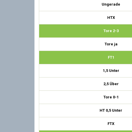
Ungerade
HTX
Tore 2-3
Tore ja
FT1
1,5 Unter
2,5 Über
Tore 0-1
HT 0,5 Unter
FTX