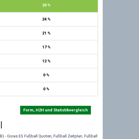
29 %
24 %
21 %
17 %
12 %
0 %
0 %
Form, H2H und Statistikvergleich
l
B) - Goias ES Fußball Quoten, Fußball Zeitplan, Fußball