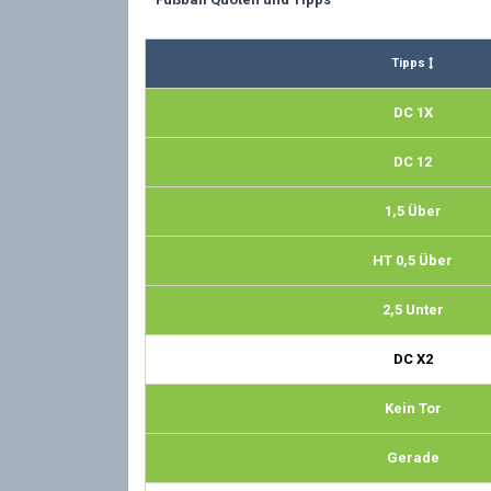
Tipps
DC 1X
DC 12
1,5 Über
HT 0,5 Über
2,5 Unter
DC X2
Kein Tor
Gerade