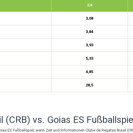
2,6
3,08
3,84
3,93
5,33
4,85
28,5
l (CRB) vs. Goias ES Fußballspie
Goias ES Fußballspiel, wenn Zeit und Informationen Clube de Regatas Brasil (CR