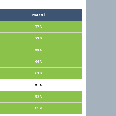
Prozent
77 %
73 %
66 %
64 %
63 %
61 %
53 %
51 %