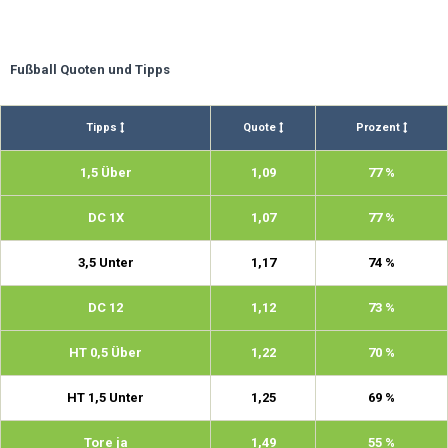
Fußball Quoten und Tipps
Tipps
Quote
Prozent
1,5 Über
1,09
77 %
DC 1X
1,07
77 %
3,5 Unter
1,17
74 %
DC 12
1,12
73 %
HT 0,5 Über
1,22
70 %
HT 1,5 Unter
1,25
69 %
Tore ja
1,49
55 %