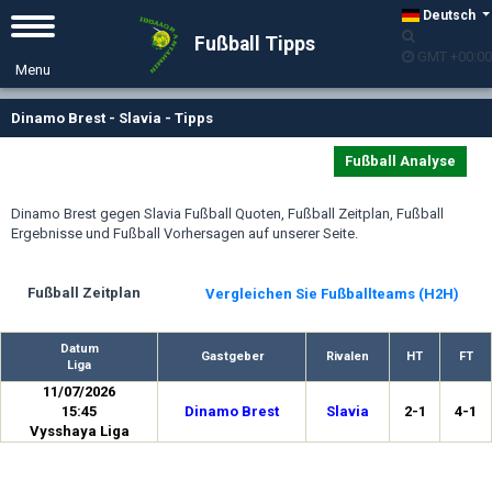
Deutsch
Fußball Tipps
GMT +00:00
Dinamo Brest - Slavia - Tipps
Fußball Analyse
Dinamo Brest gegen Slavia Fußball Quoten, Fußball Zeitplan, Fußball
Ergebnisse und Fußball Vorhersagen auf unserer Seite.
Fußball Zeitplan
Vergleichen Sie Fußballteams (H2H)
Datum
Gastgeber
Rivalen
HT
FT
Liga
11/07/2026
15:45
Dinamo Brest
Slavia
2-1
4-1
Vysshaya Liga