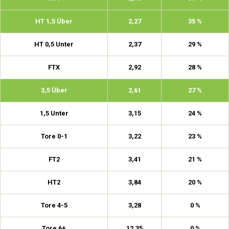
HT 1,5 Über
2,27
35 %
HT 0,5 Unter
2,37
29 %
FTX
2,92
28 %
3,5 Über
2,61
27 %
1,5 Unter
3,15
24 %
Tore 0-1
3,22
23 %
FT2
3,41
21 %
HT2
3,84
20 %
Tore 4-5
3,28
0 %
Tore 6+
12,35
0 %