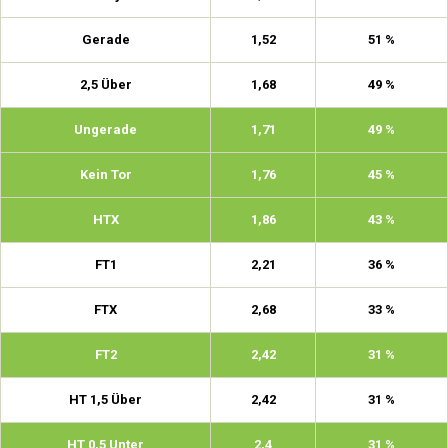
Gerade
1,52
51 %
2,5 Über
1,68
49 %
Ungerade
1,71
49 %
Kein Tor
1,76
45 %
HTX
1,86
43 %
FT1
2,21
36 %
FTX
2,68
33 %
FT2
2,42
31 %
HT 1,5 Über
2,42
31 %
HT 0,5 Unter
2,4
31 %