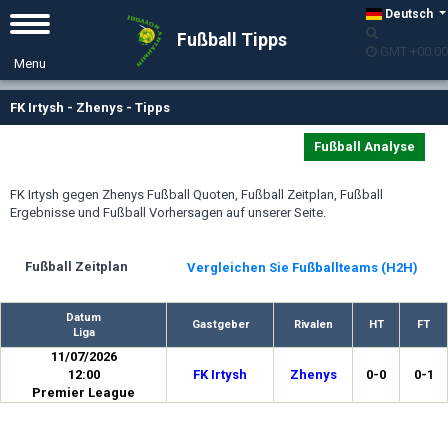
Deutsch
Fußball Tipps
GMT +00:00
FK Irtysh - Zhenys - Tipps
Fußball Analyse
FK Irtysh gegen Zhenys Fußball Quoten, Fußball Zeitplan, Fußball
Ergebnisse und Fußball Vorhersagen auf unserer Seite.
Fußball Zeitplan
Vergleichen Sie Fußballteams (H2H)
Datum
Gastgeber
Rivalen
HT
FT
Liga
11/07/2026
12:00
FK Irtysh
Zhenys
0-0
0-1
Premier League