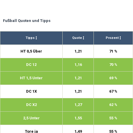
Fußball Quoten und Tipps
Tipps
Quote
Prozent
HT 0,5 Über
1,21
71 %
DC 12
1,16
70 %
HT 1,5 Unter
1,21
69 %
DC 1X
1,21
67 %
DC X2
1,27
62 %
2,5 Unter
1,55
55 %
Tore ja
1,49
55 %