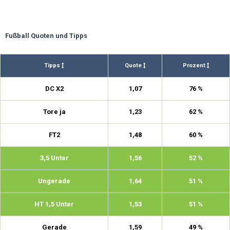
Fußball Quoten und Tipps
Tipps
Quote
Prozent
DC X2
1,07
76 %
Tore ja
1,23
62 %
FT2
1,48
60 %
3,5 Unter
1,56
52 %
Ungerade
1,64
51 %
HT 1,5 Unter
1,53
51 %
Gerade
1,59
49 %