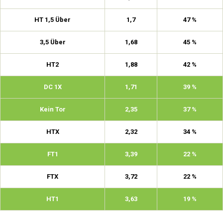
HT 1,5 Über
1,7
47 %
3,5 Über
1,68
45 %
HT2
1,88
42 %
DC 1X
1,71
39 %
Kein Tor
2,35
37 %
HTX
2,32
34 %
FT1
3,39
22 %
FTX
3,72
22 %
HT1
3,63
19 %