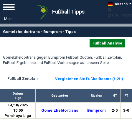
Deutsch
Fußball Tipps
GMT +00:00
Gomelzheldortrans - Bumprom - Tipps
Fußball Analyse
Gomelzheldortrans gegen Bumprom Fußball Quoten, Fußball Zeitplan,
Fußball Ergebnisse und Fußball Vorhersagen auf unserer Seite.
Fußball Zeitplan
Vergleichen Sie Fußballteams (H2H)
Datum
Gastgeber
Rivalen
HT
FT
Liga
04/10/2025
10:00
Gomelzheldortrans
Bumprom
2-0
3-0
Pershaya Liga