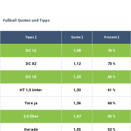
Fußball Quoten und Tipps
Tipps
Quote
Prozent
DC 12
1,08
76 %
DC X2
1,12
73 %
DC 1X
1,23
65 %
HT 1,5 Unter
1,33
61 %
Tore ja
1,36
60 %
2,5 Über
1,47
55 %
Gerade
1,55
52 %