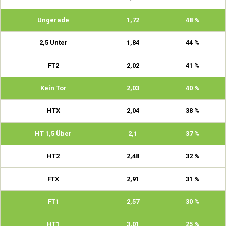
Ungerade
1,72
48 %
2,5 Unter
1,84
44 %
FT2
2,02
41 %
Kein Tor
2,03
40 %
HTX
2,04
38 %
HT 1,5 Über
2,1
37 %
HT2
2,48
32 %
FTX
2,91
31 %
FT1
2,57
30 %
HT1
3,01
25 %