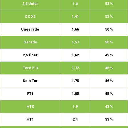
2,5 Unter
1,6
53 %
DC X2
1,41
53 %
Ungerade
1,66
50 %
Gerade
1,57
50 %
2,5 Über
1,62
49 %
Tore 2-3
1,72
46 %
Kein Tor
1,75
46 %
FT1
1,85
45 %
HTX
1,9
43 %
HT1
2,4
33 %