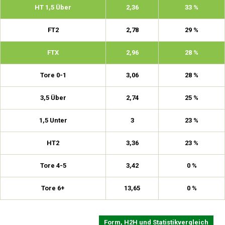
HT 1,5 Über
2,36
33 %
FT2
2,78
29 %
FTX
2,96
28 %
Tore 0-1
3,06
28 %
3,5 Über
2,74
25 %
1,5 Unter
3
23 %
HT2
3,36
23 %
Tore 4-5
3,42
0 %
Tore 6+
13,65
0 %
Form, H2H und Statistikvergleich