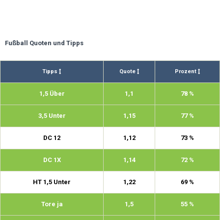
Fußball Quoten und Tipps
Tipps
Quote
Prozent
1,5 Über
1,1
78 %
3,5 Unter
1,15
77 %
DC 12
1,12
73 %
DC 1X
1,14
72 %
HT 1,5 Unter
1,22
69 %
Tore ja
1,5
55 %