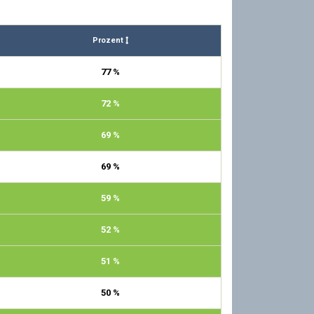
Prozent
77 %
72 %
69 %
69 %
59 %
52 %
51 %
50 %