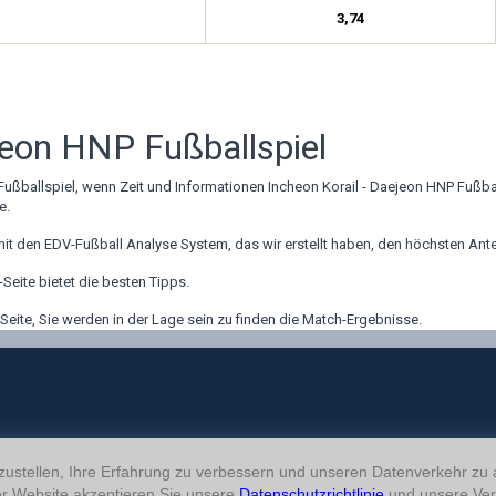
3,74
jeon HNP Fußballspiel
Fußballspiel, wenn Zeit und Informationen Incheon Korail - Daejeon HNP Fußba
e.
t den EDV-Fußball Analyse System, das wir erstellt haben, den höchsten Ant
eite bietet die besten Tipps.
ite, Sie werden in der Lage sein zu finden die Match-Ergebnisse.
ustellen, Ihre Erfahrung zu verbessern und unseren Datenverkehr zu
r Website akzeptieren Sie unsere
Datenschutzrichtlinie
und unsere Ver