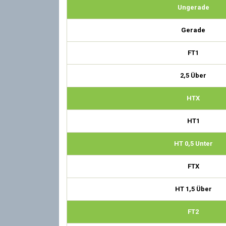
Ungerade
Gerade
FT1
2,5 Über
HTX
HT1
HT 0,5 Unter
FTX
HT 1,5 Über
FT2