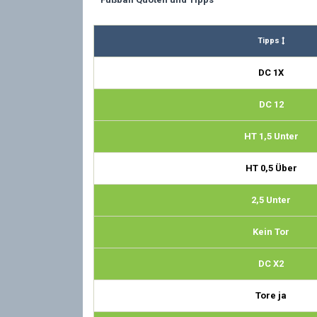
Tipps
DC 1X
DC 12
HT 1,5 Unter
HT 0,5 Über
2,5 Unter
Kein Tor
DC X2
Tore ja