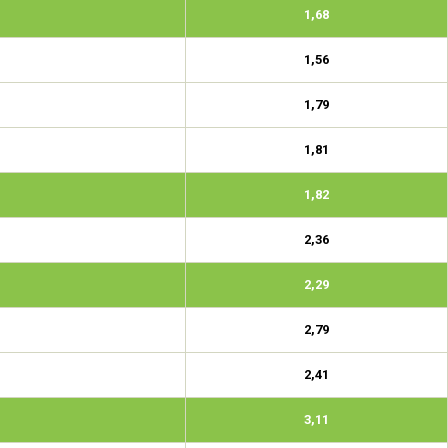
1,68
1,56
1,79
1,81
1,82
2,36
2,29
2,79
2,41
3,11