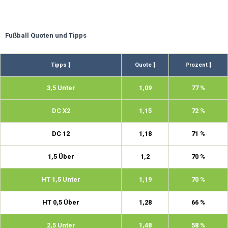
Fußball Quoten und Tipps
Tipps
Quote
Prozent
3,5 Unter
1,09
77 %
DC X2
1,15
72 %
DC 12
1,18
71 %
1,5 Über
1,2
70 %
HT 1,5 Unter
1,19
70 %
HT 0,5 Über
1,28
66 %
2,5 Unter
1,48
58 %