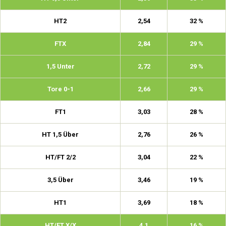
HT2
2,54
32 %
FTX
2,84
29 %
1,5 Unter
2,72
29 %
Tore 0-1
2,66
29 %
FT1
3,03
28 %
HT 1,5 Über
2,76
26 %
HT/FT 2/2
3,04
22 %
3,5 Über
3,46
19 %
HT1
3,69
18 %
HT/FT X/X
4,1
16 %