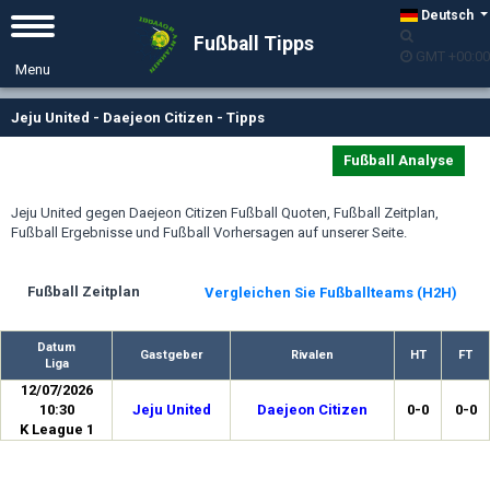
Deutsch
Fußball Tipps
GMT +00:00
Jeju United - Daejeon Citizen - Tipps
Fußball Analyse
Jeju United gegen Daejeon Citizen Fußball Quoten, Fußball Zeitplan,
Fußball Ergebnisse und Fußball Vorhersagen auf unserer Seite.
Fußball Zeitplan
Vergleichen Sie Fußballteams (H2H)
Datum
Gastgeber
Rivalen
HT
FT
Liga
12/07/2026
10:30
Jeju United
Daejeon Citizen
0-0
0-0
K League 1