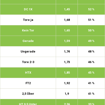
DC 1X
1,45
52 %
Tore ja
1,68
51 %
Kein Tor
1,65
50 %
Gerade
1,59
49 %
Ungerade
1,74
48 %
Tore 2-3
1,73
46 %
HTX
1,85
45 %
FT2
1,92
41 %
2,5 Über
1,9
41 %
HT 0,5 Unter
2,36
33 %