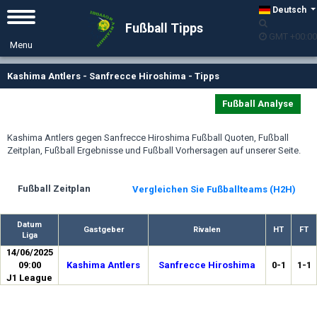
Deutsch
Fußball Tipps
GMT +00:00
Kashima Antlers - Sanfrecce Hiroshima - Tipps
Fußball Analyse
Kashima Antlers gegen Sanfrecce Hiroshima Fußball Quoten, Fußball
Zeitplan, Fußball Ergebnisse und Fußball Vorhersagen auf unserer Seite.
Fußball Zeitplan
Vergleichen Sie Fußballteams (H2H)
Datum
Gastgeber
Rivalen
HT
FT
Liga
14/06/2025
09:00
Kashima Antlers
Sanfrecce Hiroshima
0-1
1-1
J1 League