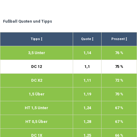
Fußball Quoten und Tipps
Tipps
Quote
Prozent
3,5 Unter
1,14
76 %
DC 12
1,1
75 %
DC X2
1,11
72 %
1,5 Über
1,19
70 %
HT 1,5 Unter
1,24
67 %
HT 0,5 Über
1,28
67 %
DC 1X
1,25
66 %