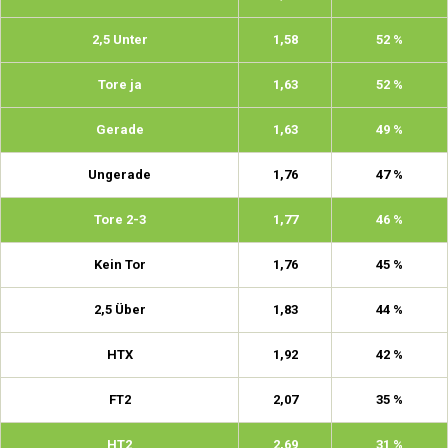
2,5 Unter
1,58
52 %
Tore ja
1,63
52 %
Gerade
1,63
49 %
Ungerade
1,76
47 %
Tore 2-3
1,77
46 %
Kein Tor
1,76
45 %
2,5 Über
1,83
44 %
HTX
1,92
42 %
FT2
2,07
35 %
HT2
2,69
31 %