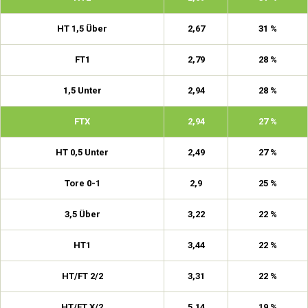
HT 1,5 Über
2,67
31 %
FT1
2,79
28 %
1,5 Unter
2,94
28 %
FTX
2,94
27 %
HT 0,5 Unter
2,49
27 %
Tore 0-1
2,9
25 %
3,5 Über
3,22
22 %
HT1
3,44
22 %
HT/FT 2/2
3,31
22 %
HT/FT X/2
5,14
19 %