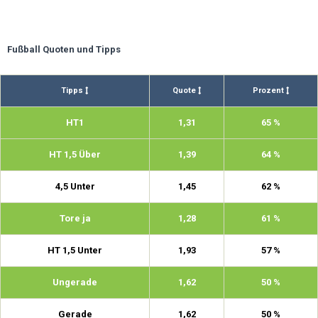
Fußball Quoten und Tipps
Tipps
Quote
Prozent
HT1
1,31
65 %
HT 1,5 Über
1,39
64 %
4,5 Unter
1,45
62 %
Tore ja
1,28
61 %
HT 1,5 Unter
1,93
57 %
Ungerade
1,62
50 %
Gerade
1,62
50 %