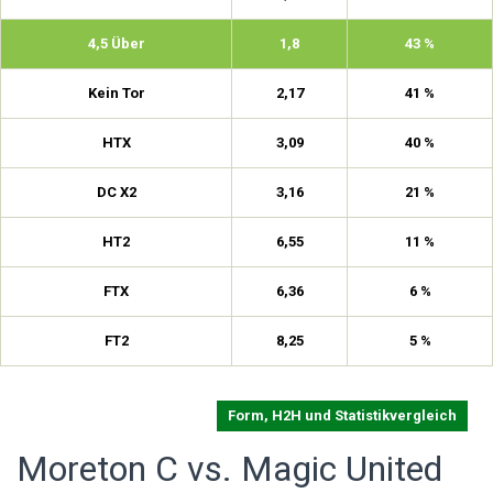
4,5 Über
1,8
43 %
Kein Tor
2,17
41 %
HTX
3,09
40 %
DC X2
3,16
21 %
HT2
6,55
11 %
FTX
6,36
6 %
FT2
8,25
5 %
Form, H2H und Statistikvergleich
Moreton C vs. Magic United