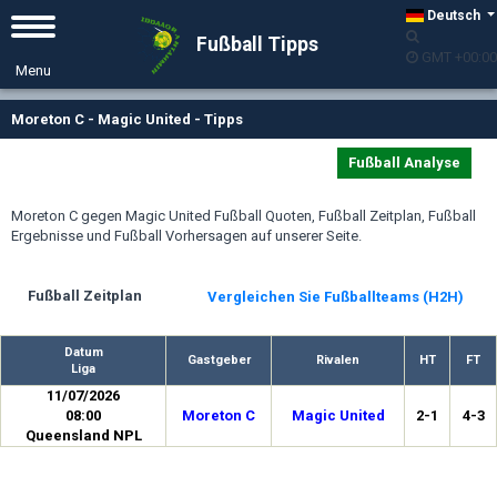
Deutsch
Fußball Tipps
GMT +00:00
Moreton C - Magic United - Tipps
Fußball Analyse
Moreton C gegen Magic United Fußball Quoten, Fußball Zeitplan, Fußball
Ergebnisse und Fußball Vorhersagen auf unserer Seite.
Fußball Zeitplan
Vergleichen Sie Fußballteams (H2H)
Datum
Gastgeber
Rivalen
HT
FT
Liga
11/07/2026
08:00
Moreton C
Magic United
2-1
4-3
Queensland NPL