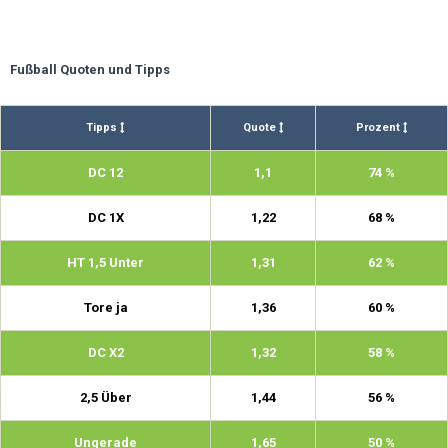
Fußball Quoten und Tipps
Tipps
Quote
Prozent
DC 12
1,1
74 %
DC 1X
1,22
68 %
HT 1,5 Unter
1,31
62 %
Tore ja
1,36
60 %
DC X2
1,32
58 %
2,5 Über
1,44
56 %
Ungerade
1,65
50 %