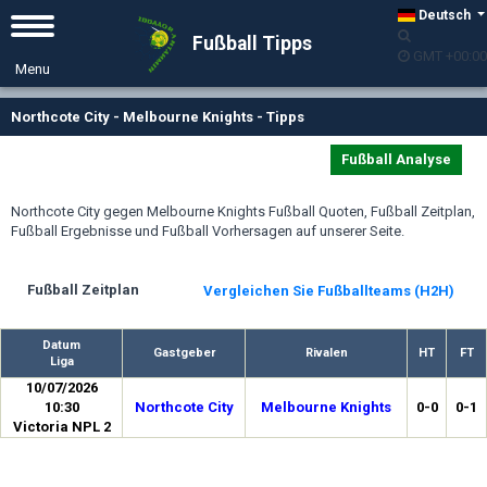
Deutsch
Fußball Tipps
GMT +00:00
Northcote City - Melbourne Knights - Tipps
Fußball Analyse
Northcote City gegen Melbourne Knights Fußball Quoten, Fußball Zeitplan,
Fußball Ergebnisse und Fußball Vorhersagen auf unserer Seite.
Fußball Zeitplan
Vergleichen Sie Fußballteams (H2H)
Datum
Gastgeber
Rivalen
HT
FT
Liga
10/07/2026
10:30
Northcote City
Melbourne Knights
0-0
0-1
Victoria NPL 2