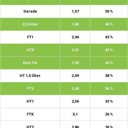
Gerade
1,57
50 %
2,5 Unter
1,84
44 %
FT1
2,04
42 %
HTX
2,01
42 %
Kein Tor
1,99
42 %
HT 1,5 Über
2,09
38 %
FT2
2,34
34 %
HT1
2,56
32 %
FTX
3,1
26 %
HT2
2,86
26 %