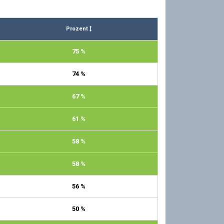
Prozent
75 %
74 %
67 %
61 %
58 %
58 %
56 %
50 %