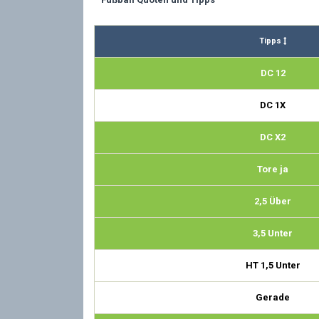
Tipps
DC 12
DC 1X
DC X2
Tore ja
2,5 Über
3,5 Unter
HT 1,5 Unter
Gerade