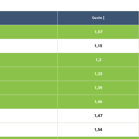
Quote
1,07
1,15
1,2
1,23
1,39
1,46
1,47
1,54