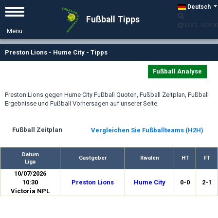
Deutsch
Fußball Tipps
GMT +00:00
Preston Lions - Hume City - Tipps
Fußball Analyse
Preston Lions gegen Hume City Fußball Quoten, Fußball Zeitplan, Fußball
Ergebnisse und Fußball Vorhersagen auf unserer Seite.
Fußball Zeitplan
Vergleichen Sie Fußballteams (H2H)
Datum
Gastgeber
Rivalen
HT
FT
Liga
10/07/2026
10:30
Preston Lions
Hume City
0-0
2-1
Victoria NPL