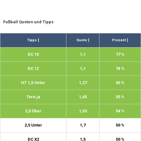
Fußball Quoten und Tipps
Tipps
Quote
Prozent
DC 1X
1,1
77 %
DC 12
1,1
74 %
HT 1,5 Unter
1,27
65 %
Tore ja
1,45
55 %
2,5 Über
1,53
54 %
2,5 Unter
1,7
50 %
DC X2
1,5
50 %