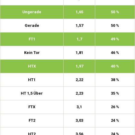
Ungerade
1,65
50 %
Gerade
1,57
50 %
FT1
1,7
49 %
Kein Tor
1,81
46 %
HTX
1,97
40 %
HT1
2,22
38 %
HT 1,5 Über
2,23
35 %
FTX
3,1
26 %
FT2
3,03
24 %
HT2
3,56
24 %