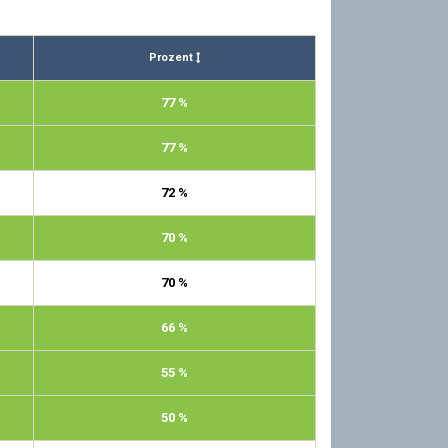
Prozent
77 %
77 %
72 %
70 %
70 %
66 %
55 %
50 %