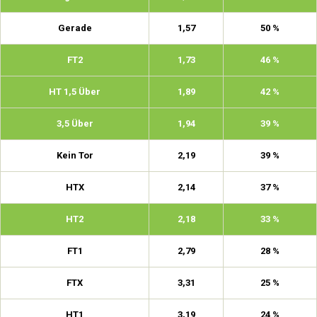
Gerade
1,57
50 %
FT2
1,73
46 %
HT 1,5 Über
1,89
42 %
3,5 Über
1,94
39 %
Kein Tor
2,19
39 %
HTX
2,14
37 %
HT2
2,18
33 %
FT1
2,79
28 %
FTX
3,31
25 %
HT1
3,19
24 %