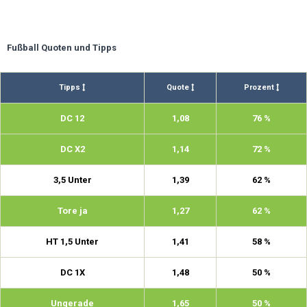
Fußball Quoten und Tipps
Tipps
Quote
Prozent
DC 12
1,08
76 %
DC X2
1,14
72 %
3,5 Unter
1,39
62 %
Tore ja
1,27
62 %
HT 1,5 Unter
1,41
58 %
DC 1X
1,48
50 %
Ungerade
1,65
50 %