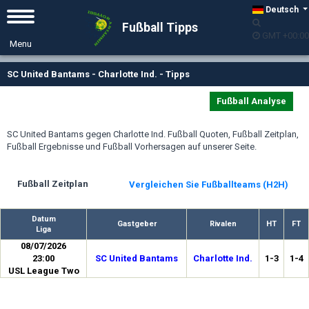
Deutsch
Fußball Tipps
GMT +00:00
SC United Bantams - Charlotte Ind. - Tipps
Fußball Analyse
SC United Bantams gegen Charlotte Ind. Fußball Quoten, Fußball Zeitplan,
Fußball Ergebnisse und Fußball Vorhersagen auf unserer Seite.
Fußball Zeitplan
Vergleichen Sie Fußballteams (H2H)
Datum
Gastgeber
Rivalen
HT
FT
Liga
08/07/2026
23:00
SC United Bantams
Charlotte Ind.
1-3
1-4
USL League Two