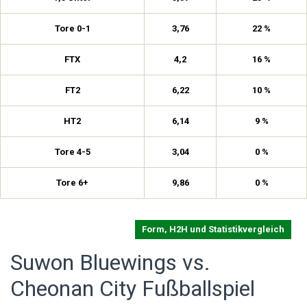
Tore 0-1
3,76
22 %
FTX
4,2
16 %
FT2
6,22
10 %
HT2
6,14
9 %
Tore 4-5
3,04
0 %
Tore 6+
9,86
0 %
Form, H2H und Statistikvergleich
Suwon Bluewings vs.
Cheonan City Fußballspiel