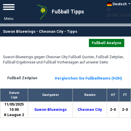
Deutsch
Fußball Tipps
GMT +00:00
Suwon Bluewings - Cheonan City - Tipps
Fußball Analyse
Suwon Bluewings gegen Cheonan City Fußball Quoten, Fußball Zeitplan,
Fußball Ergebnisse und Fußball Vorhersagen auf unserer Seite.
Fußball Zeitplan
Vergleichen Sie Fußballteams (H2H)
Datum
Gastgeber
Rivalen
HT
FT
Liga
11/05/2025
10:00
Suwon Bluewings
Cheonan City
2-0
2-0
K League 2