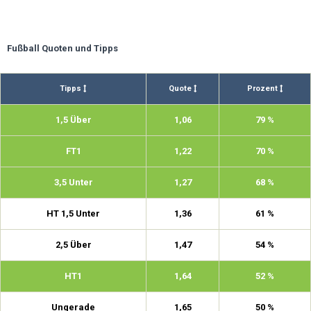
Fußball Quoten und Tipps
Tipps
Quote
Prozent
1,5 Über
1,06
79 %
FT1
1,22
70 %
3,5 Unter
1,27
68 %
HT 1,5 Unter
1,36
61 %
2,5 Über
1,47
54 %
HT1
1,64
52 %
Ungerade
1,65
50 %