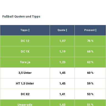
Fußball Quoten und Tipps
Tipps
Quote
Prozent
DC 12
1,07
76 %
DC 1X
1,19
68 %
Tore ja
1,23
62 %
3,5 Unter
1,45
60 %
HT 1,5 Unter
1,45
59 %
DC X2
1,41
53 %
Ungerade
1,63
51 %