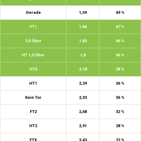
Gerade
1,59
49 %
FT1
1,84
47 %
3,5 Über
1,82
46 %
HT 1,5 Über
1,8
46 %
HTX
2,18
38 %
HT1
2,29
36 %
Kein Tor
2,33
36 %
FT2
2,48
32 %
HT2
2,91
28 %
FTX
3,43
22 %