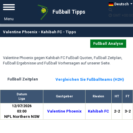
Deutsch
Fußball Tipps
GMT +00:00
Valentine Phoenix - Kahibah FC - Tipps
Fußball Analyse
Valentine Phoenix gegen Kahibah FC Fußball Quoten, Fußball Zeitplan,
Fußball Ergebnisse und Fußball Vorhersagen auf unserer Seite.
Fußball Zeitplan
Vergleichen Sie Fußballteams (H2H)
Datum
Gastgeber
Rivalen
HT
FT
Liga
12/07/2026
03:00
Valentine Phoenix
Kahibah FC
2-2
3-2
NPL Northern NSW