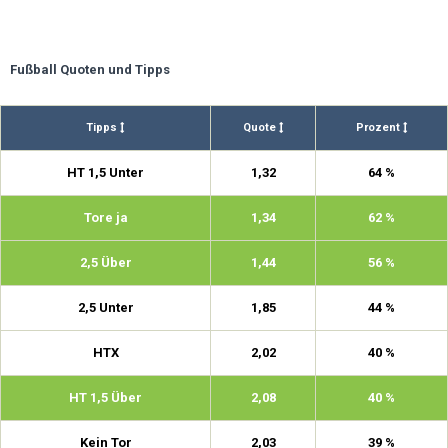
Fußball Quoten und Tipps
Tipps
Quote
Prozent
HT 1,5 Unter
1,32
64 %
Tore ja
1,34
62 %
2,5 Über
1,44
56 %
2,5 Unter
1,85
44 %
HTX
2,02
40 %
HT 1,5 Über
2,08
40 %
Kein Tor
2,03
39 %