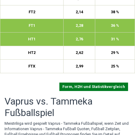
FT2
2,14
38 %
FT1
2,28
36 %
HT1
2,76
31 %
HT2
2,62
29 %
FTX
2,99
25 %
Form, H2H und Statistikvergleich
Vaprus vs. Tammeka
Fußballspiel
Meistriliiga wird gespielt Vaprus - Tammeka Fußballspiel, wenn Zeit und
Informationen Vaprus - Tammeka Fußball Quoten, Fußball Zeitplan,
Fußball Ergebnisse und Fußball Prognosen finden Sie im Detail auf