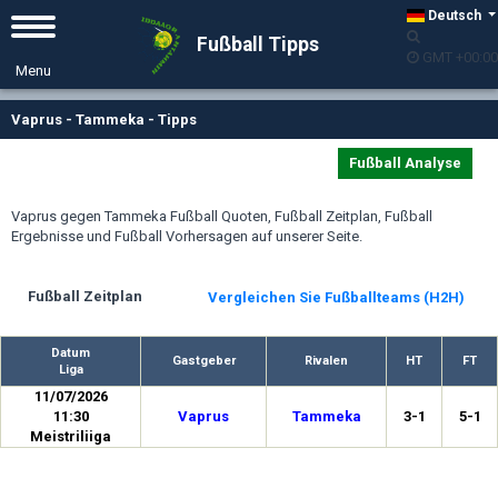
Deutsch
Fußball Tipps
GMT +00:00
Vaprus - Tammeka - Tipps
Fußball Analyse
Vaprus gegen Tammeka Fußball Quoten, Fußball Zeitplan, Fußball
Ergebnisse und Fußball Vorhersagen auf unserer Seite.
Fußball Zeitplan
Vergleichen Sie Fußballteams (H2H)
Datum
Gastgeber
Rivalen
HT
FT
Liga
11/07/2026
11:30
Vaprus
Tammeka
3-1
5-1
Meistriliiga