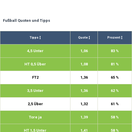
Fußball Quoten und Tipps
Tipps
Quote
Prozent
4,5 Unter
1,06
83 %
HT 0,5 Über
1,08
81 %
FT2
1,36
65 %
3,5 Unter
1,36
62 %
2,5 Über
1,32
61 %
Tore ja
1,39
58 %
HT 1,5 Unter
1,41
58 %