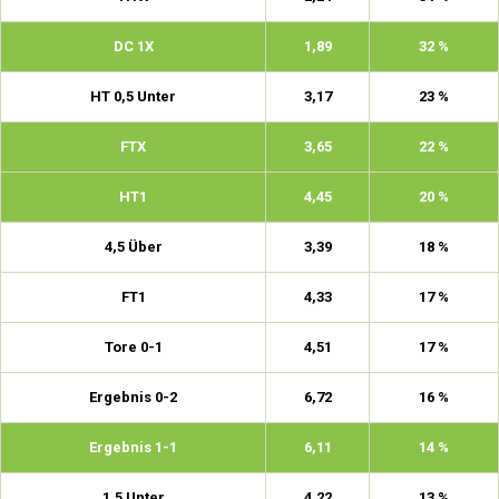
DC 1X
1,89
32 %
HT 0,5 Unter
3,17
23 %
FTX
3,65
22 %
HT1
4,45
20 %
4,5 Über
3,39
18 %
FT1
4,33
17 %
Tore 0-1
4,51
17 %
Ergebnis 0-2
6,72
16 %
Ergebnis 1-1
6,11
14 %
1,5 Unter
4,22
13 %