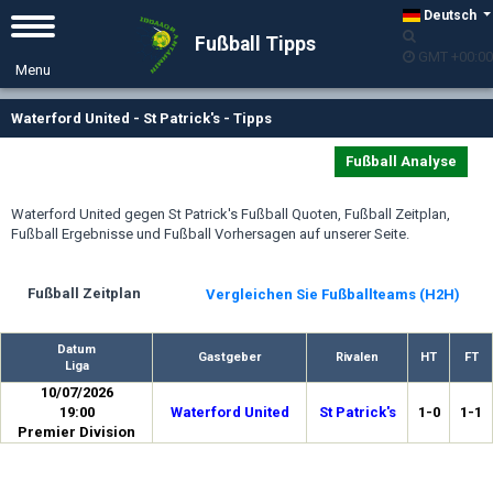
Deutsch
Fußball Tipps
GMT +00:00
Waterford United - St Patrick's - Tipps
Fußball Analyse
Waterford United gegen St Patrick's Fußball Quoten, Fußball Zeitplan,
Fußball Ergebnisse und Fußball Vorhersagen auf unserer Seite.
Fußball Zeitplan
Vergleichen Sie Fußballteams (H2H)
Datum
Gastgeber
Rivalen
HT
FT
Liga
10/07/2026
19:00
Waterford United
St Patrick's
1-0
1-1
Premier Division