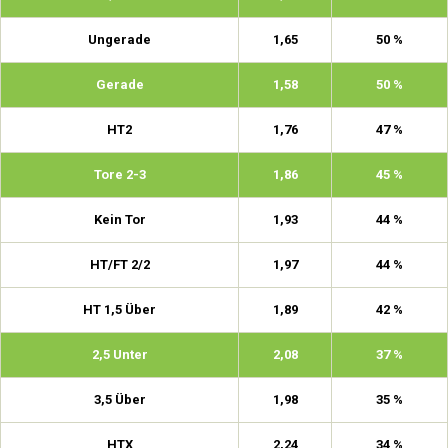
Ungerade
1,65
50 %
Gerade
1,58
50 %
HT2
1,76
47 %
Tore 2-3
1,86
45 %
Kein Tor
1,93
44 %
HT/FT 2/2
1,97
44 %
HT 1,5 Über
1,89
42 %
2,5 Unter
2,08
37 %
3,5 Über
1,98
35 %
HTX
2,24
34 %