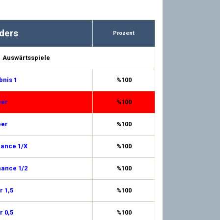
ders
Prozent
Auswärtsspiele
bnis 1
%100
ber
%100
ber
%100
hance 1/X
%100
hance 1/2
%100
 1,5
%100
 0,5
%100