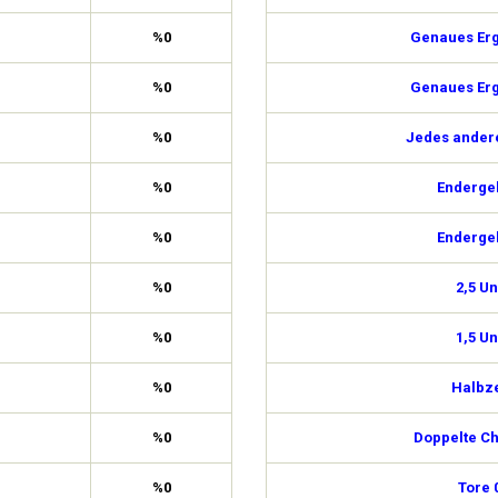
%0
Genaues Erg
%0
Genaues Erg
%0
Jedes ander
%0
Enderge
%0
Enderge
%0
2,5 Un
%0
1,5 Un
%0
Halbze
%0
Doppelte C
%0
Tore 