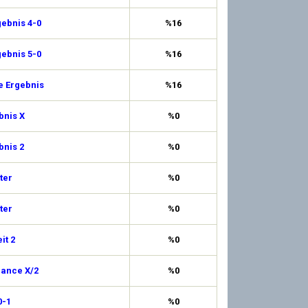
ebnis 4-0
%16
ebnis 5-0
%16
e Ergebnis
%16
bnis X
%0
bnis 2
%0
ter
%0
ter
%0
it 2
%0
hance X/2
%0
0-1
%0