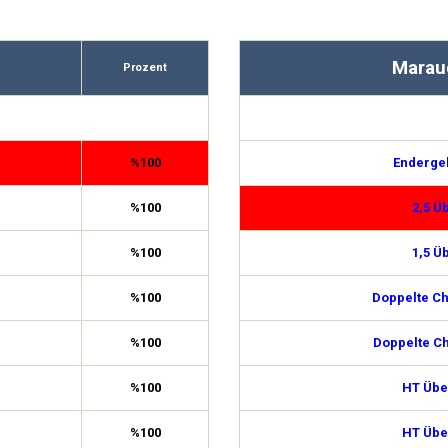
Marau
Prozent
%100
Enderge
%100
2,5 Ü
%100
1,5 Ü
%100
Doppelte C
%100
Doppelte C
%100
HT Über
%100
HT Über