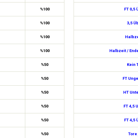
%100
FT 0,5 
%100
3,5 Ü
%100
Halbze
%100
Halbzeit / End
%50
Kein 
%50
FT Ung
%50
HT Unte
%50
FT 4,5 
%50
FT 4,5 
%50
Tore 