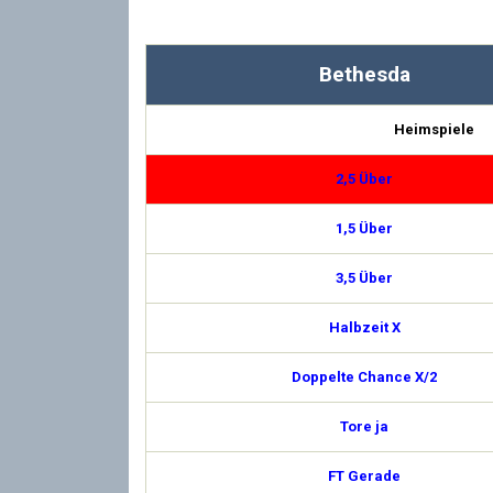
Bethesda
Heimspiele
2,5 Über
1,5 Über
3,5 Über
Halbzeit X
Doppelte Chance X/2
Tore ja
FT Gerade