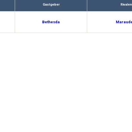
Gastgeber
Rivalen
Bethesda
Maraud