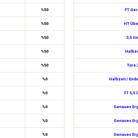
%50
FT Ge
%50
HT Über
%50
3,5 Un
%50
Halbze
%50
Tore 
%0
Halbzeit / End
%0
FT 5,5 
%0
Genaues Erg
%0
Genaues Erg
%0
Genaues Erg