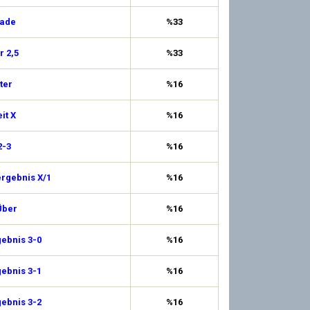
rade
%33
 2,5
%33
ter
%16
it X
%16
2-3
%16
ergebnis X/1
%16
Über
%16
ebnis 3-0
%16
ebnis 3-1
%16
ebnis 3-2
%16