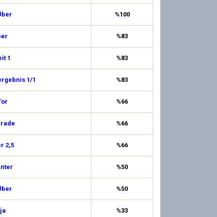
Über
%100
ber
%83
it 1
%83
ergebnis 1/1
%83
Tor
%66
erade
%66
r 2,5
%66
Unter
%50
Über
%50
ja
%33