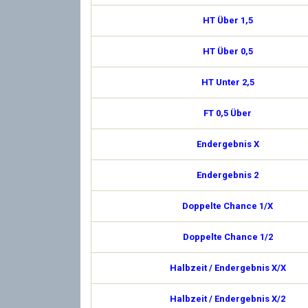
HT Über 1,5
HT Über 0,5
HT Unter 2,5
FT 0,5 Über
Endergebnis X
Endergebnis 2
Doppelte Chance 1/X
Doppelte Chance 1/2
Halbzeit / Endergebnis X/X
Halbzeit / Endergebnis X/2