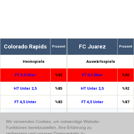
Colorado Rapids
FC Juarez
Prozent
Prozent
Heimspiele
Auswärtsspiele
FT 0,5 Über
%92
FT 0,5 Über
%93
HT Unter 2,5
%85
HT Unter 2,5
%92
FT 4,5 Unter
%83
FT 4,5 Unter
%87
1,5 Über
%77
Doppelte Chance 1/2
%75
Wir verwenden Cookies, um notwendige Website-
Funktionen bereitzustellen, Ihre Erfahrung zu
Doppelte Chance 1/2
%74
3,5 Unter
%75
verbessern und unseren Datenverkehr zu