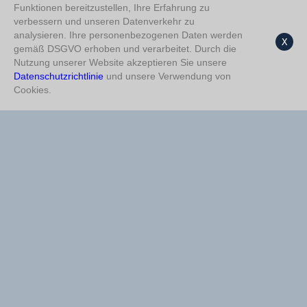
Funktionen bereitzustellen, Ihre Erfahrung zu
verbessern und unseren Datenverkehr zu
2,5 Über
%71
HT Unter 1,5
%79
analysieren. Ihre personenbezogenen Daten werden
X
gemäß DSGVO erhoben und verarbeitet. Durch die
FT 4,5 Unter
%68
Halbzeit X
%67
Nutzung unserer Website akzeptieren Sie unsere
Datenschutzrichtlinie
und unsere Verwendung von
Cookies.
Halbzeit X
%64
Doppelte Chance X/2
%65
Doppelte Chance 1/X
%63
3,5 Unter
%64
Tore ja
%63
2,5 Über
%63
HT Unter 0,5
%61
HT Unter 0,5
%63
Doppelte Chance X/2
%53
FT Ungerade
%56
3,5 Über
%50
Tore ja
%55
FT Ungerade
%50
Doppelte Chance 1/X
%51
FT Gerade
%50
Endergebnis 2
%48