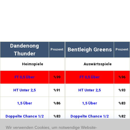
Dandenong
Bentleigh Greens
Prozent
Prozent
Thunder
Heimspiele
Auswärtsspiele
FT 0,5 Über
%99
FT 0,5 Über
%96
HT Unter 2,5
%91
HT Unter 2,5
%93
1,5 Über
%86
1,5 Über
%83
Doppelte Chance 1/2
%83
Doppelte Chance 1/2
%82
Wir verwenden Cookies, um notwendige Website-
HT Unter 1,5
%78
FT 4,5 Unter
%81