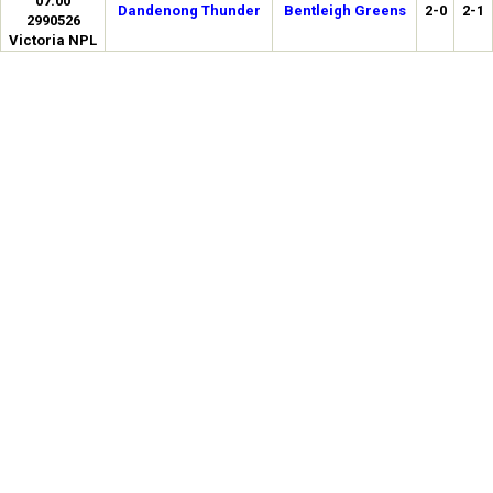
07:00
Dandenong Thunder
Bentleigh Greens
2-0
2-1
2990526
Victoria NPL