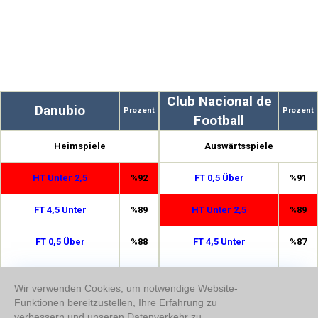
Club Nacional de
Danubio
Prozent
Prozent
Football
Heimspiele
Auswärtsspiele
HT Unter 2,5
%92
FT 0,5 Über
%91
FT 4,5 Unter
%89
HT Unter 2,5
%89
FT 0,5 Über
%88
FT 4,5 Unter
%87
3,5 Unter
%81
Doppelte Chance 1/2
%74
Wir verwenden Cookies, um notwendige Website-
Funktionen bereitzustellen, Ihre Erfahrung zu
HT Unter 1,5
%77
1,5 Über
%73
verbessern und unseren Datenverkehr zu