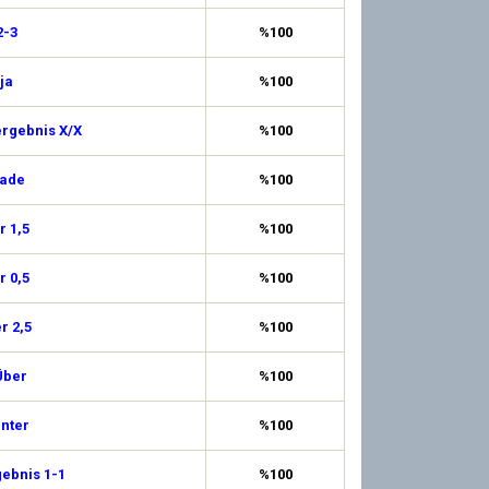
2-3
%100
ja
%100
ergebnis X/X
%100
rade
%100
 1,5
%100
 0,5
%100
r 2,5
%100
Über
%100
Unter
%100
ebnis 1-1
%100