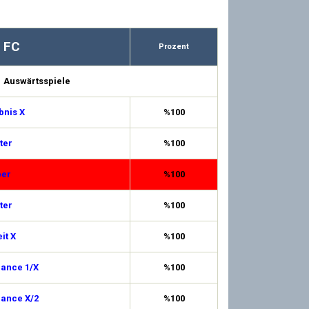
 FC
Prozent
Auswärtsspiele
bnis X
%100
ter
%100
ber
%100
ter
%100
it X
%100
hance 1/X
%100
hance X/2
%100