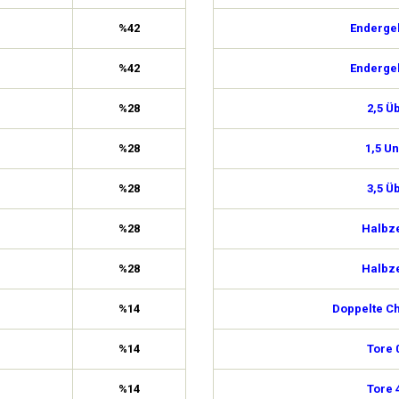
%42
Enderge
%42
Enderge
%28
2,5 Ü
%28
1,5 Un
%28
3,5 Ü
%28
Halbze
%28
Halbze
%14
Doppelte C
%14
Tore 
%14
Tore 