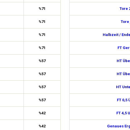
%71
Tore 
%71
Tore 
%71
Halbzeit / End
%71
FT Ge
%57
HT Über
%57
HT Über
%57
HT Unte
%57
FT 0,5 
%42
FT 4,5 
%42
Genaues Erg