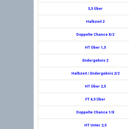
3,5 Über
Halbzeit 2
Doppelte Chance X/2
HT Über 1,5
Endergebnis 2
Halbzeit / Endergebnis 2/2
HT Über 2,5
FT 4,5 Über
Doppelte Chance 1/X
HT Unter 2,5