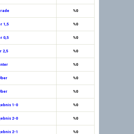
erade
%0
r 1,5
%0
r 0,5
%0
 2,5
%0
Unter
%0
Über
%0
Über
%0
ebnis 1-0
%0
ebnis 2-0
%0
ebnis 2-1
%0