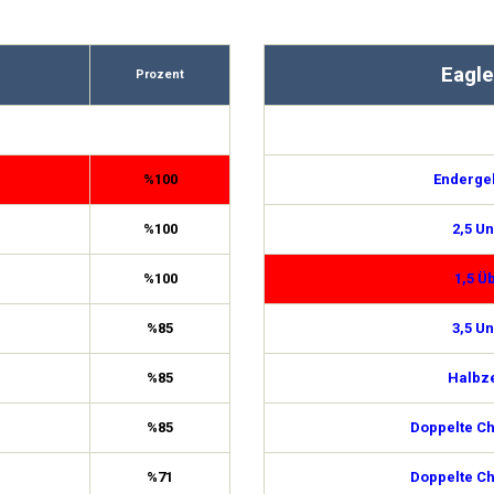
Eagle
Prozent
%100
Enderge
%100
2,5 Un
%100
1,5 Ü
%85
3,5 Un
%85
Halbze
%85
Doppelte C
%71
Doppelte C