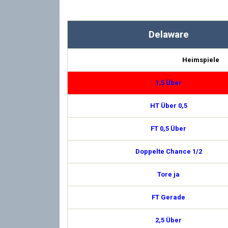
Delaware
Heimspiele
1,5 Über
HT Über 0,5
FT 0,5 Über
Doppelte Chance 1/2
Tore ja
FT Gerade
2,5 Über