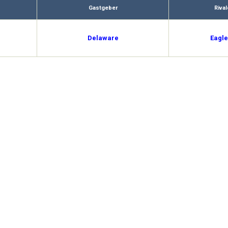
Gastgeber
Riva
Delaware
Eagle