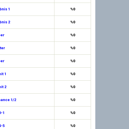
bnis 1
%0
bnis 2
%0
ber
%0
ter
%0
ber
%0
it 1
%0
it 2
%0
hance 1/2
%0
0-1
%0
4-5
%0