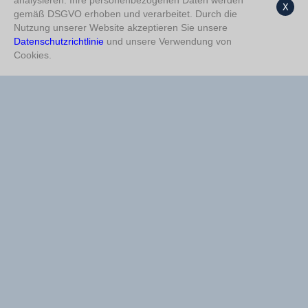
analysieren. Ihre personenbezogenen Daten werden
X
gemäß DSGVO erhoben und verarbeitet. Durch die
Doppelte Chance 1/2
%73
HT Unter 1,5
%72
Nutzung unserer Website akzeptieren Sie unsere
Datenschutzrichtlinie
und unsere Verwendung von
HT Unter 1,5
%73
1,5 Über
%70
Cookies.
1,5 Über
%64
Doppelte Chance 1/2
%64
HT Über 0,5
%63
HT Über 0,5
%63
2,5 Unter
%58
Doppelte Chance X/2
%56
Kein Tor
%58
2,5 Unter
%54
Endergebnis 1
%56
Kein Tor
%52
FT Gerade
%51
FT Gerade
%50
FT Ungerade
%48
FT Ungerade
%49
Halbzeit X
%45
Tore 2-3
%47