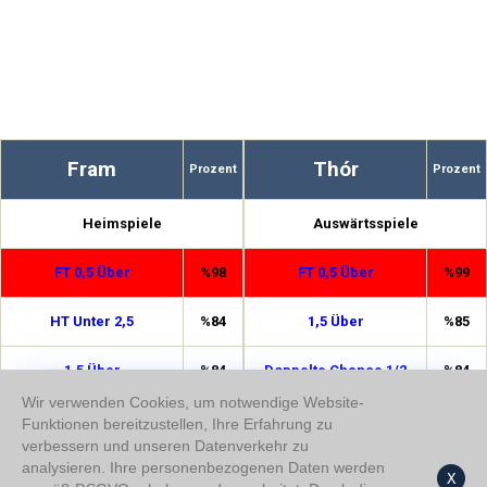
Fram
Thór
Prozent
Prozent
Heimspiele
Auswärtsspiele
FT 0,5 Über
%98
FT 0,5 Über
%99
HT Unter 2,5
%84
1,5 Über
%85
1,5 Über
%84
Doppelte Chance 1/2
%84
Wir verwenden Cookies, um notwendige Website-
Doppelte Chance 1/2
%79
HT Unter 2,5
%80
Funktionen bereitzustellen, Ihre Erfahrung zu
verbessern und unseren Datenverkehr zu
analysieren. Ihre personenbezogenen Daten werden
FT 4,5 Unter
%72
HT Über 0,5
%75
X