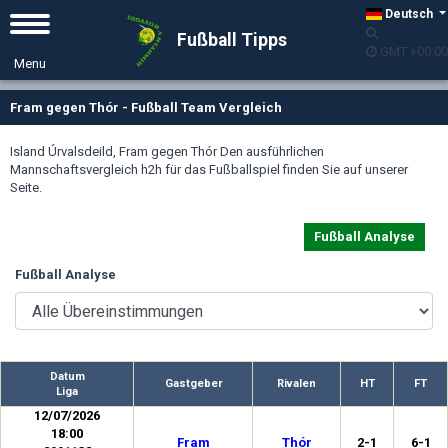
Deutsch
Fußball Tipps
GMT +00:00
Fram gegen Thór - Fußball Team Vergleich
Island Úrvalsdeild, Fram gegen Thór Den ausführlichen
Mannschaftsvergleich h2h für das Fußballspiel finden Sie auf unserer
Seite.
Fußball Analyse
Fußball Analyse
Datum
Gastgeber
Rivalen
HT
FT
Liga
12/07/2026
18:00
Fram
Thór
2-1
6-1