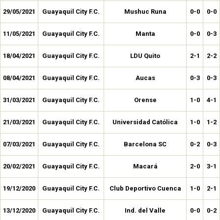
29/05/2021
Guayaquil City F.C.
Mushuc Runa
0-0
0-0
11/05/2021
Guayaquil City F.C.
Manta
0-0
0-3
18/04/2021
Guayaquil City F.C.
LDU Quito
2-1
2-2
08/04/2021
Guayaquil City F.C.
Aucas
0-3
0-3
31/03/2021
Guayaquil City F.C.
Orense
1-0
4-1
21/03/2021
Guayaquil City F.C.
Universidad Católica
1-0
1-2
07/03/2021
Guayaquil City F.C.
Barcelona SC
0-2
0-3
20/02/2021
Guayaquil City F.C.
Macará
2-0
3-1
19/12/2020
Guayaquil City F.C.
Club Deportivo Cuenca
1-0
2-1
13/12/2020
Guayaquil City F.C.
Ind. del Valle
0-0
0-2