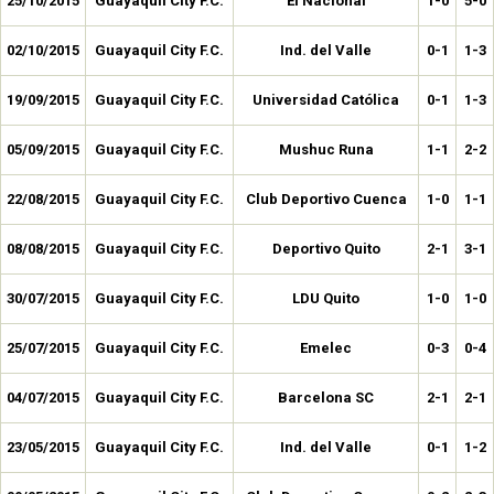
25/10/2015
Guayaquil City F.C.
El Nacional
1-0
5-0
02/10/2015
Guayaquil City F.C.
Ind. del Valle
0-1
1-3
19/09/2015
Guayaquil City F.C.
Universidad Católica
0-1
1-3
05/09/2015
Guayaquil City F.C.
Mushuc Runa
1-1
2-2
22/08/2015
Guayaquil City F.C.
Club Deportivo Cuenca
1-0
1-1
08/08/2015
Guayaquil City F.C.
Deportivo Quito
2-1
3-1
30/07/2015
Guayaquil City F.C.
LDU Quito
1-0
1-0
25/07/2015
Guayaquil City F.C.
Emelec
0-3
0-4
04/07/2015
Guayaquil City F.C.
Barcelona SC
2-1
2-1
23/05/2015
Guayaquil City F.C.
Ind. del Valle
0-1
1-2