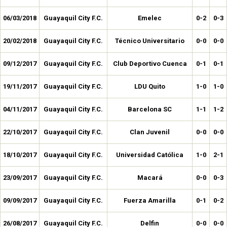
06/03/2018
Guayaquil City F.C.
Emelec
0-2
0-3
20/02/2018
Guayaquil City F.C.
Técnico Universitario
0-0
0-0
09/12/2017
Guayaquil City F.C.
Club Deportivo Cuenca
0-1
0-1
19/11/2017
Guayaquil City F.C.
LDU Quito
1-0
1-0
04/11/2017
Guayaquil City F.C.
Barcelona SC
1-1
1-2
22/10/2017
Guayaquil City F.C.
Clan Juvenil
0-0
0-0
18/10/2017
Guayaquil City F.C.
Universidad Católica
1-0
2-1
23/09/2017
Guayaquil City F.C.
Macará
0-0
0-3
09/09/2017
Guayaquil City F.C.
Fuerza Amarilla
0-1
0-2
26/08/2017
Guayaquil City F.C.
Delfin
0-0
0-0