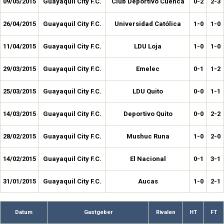
09/05/2015
Guayaquil City F.C.
Club Deportivo Cuenca
0-2
2-3
26/04/2015
Guayaquil City F.C.
Universidad Católica
1-0
1-0
11/04/2015
Guayaquil City F.C.
LDU Loja
1-0
1-0
29/03/2015
Guayaquil City F.C.
Emelec
0-1
1-2
25/03/2015
Guayaquil City F.C.
LDU Quito
0-0
1-1
14/03/2015
Guayaquil City F.C.
Deportivo Quito
0-0
2-2
28/02/2015
Guayaquil City F.C.
Mushuc Runa
1-0
2-0
14/02/2015
Guayaquil City F.C.
El Nacional
0-1
3-1
31/01/2015
Guayaquil City F.C.
Aucas
1-0
2-1
Datum
Gastgeber
Rivalen
HT
FT