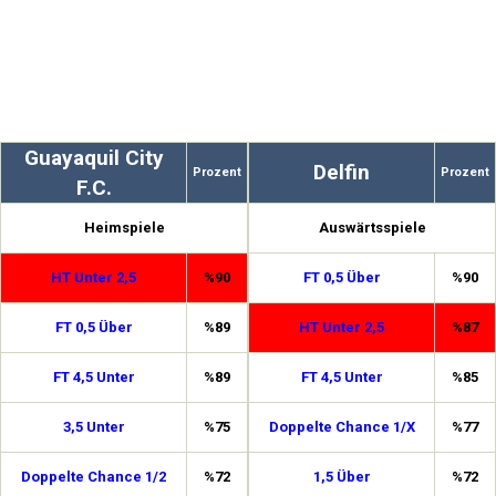
Guayaquil City
Delfin
Prozent
Prozent
F.C.
Heimspiele
Auswärtsspiele
HT Unter 2,5
%90
FT 0,5 Über
%90
FT 0,5 Über
%89
HT Unter 2,5
%87
FT 4,5 Unter
%89
FT 4,5 Unter
%85
3,5 Unter
%75
Doppelte Chance 1/X
%77
Doppelte Chance 1/2
%72
1,5 Über
%72