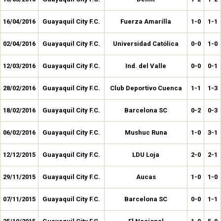
16/04/2016
Guayaquil City F.C.
Fuerza Amarilla
1-0
1-1
02/04/2016
Guayaquil City F.C.
Universidad Católica
0-0
1-0
12/03/2016
Guayaquil City F.C.
Ind. del Valle
0-0
0-1
28/02/2016
Guayaquil City F.C.
Club Deportivo Cuenca
1-1
1-3
18/02/2016
Guayaquil City F.C.
Barcelona SC
0-2
0-3
06/02/2016
Guayaquil City F.C.
Mushuc Runa
1-0
3-1
12/12/2015
Guayaquil City F.C.
LDU Loja
2-0
2-1
29/11/2015
Guayaquil City F.C.
Aucas
1-0
1-0
07/11/2015
Guayaquil City F.C.
Barcelona SC
0-0
1-1