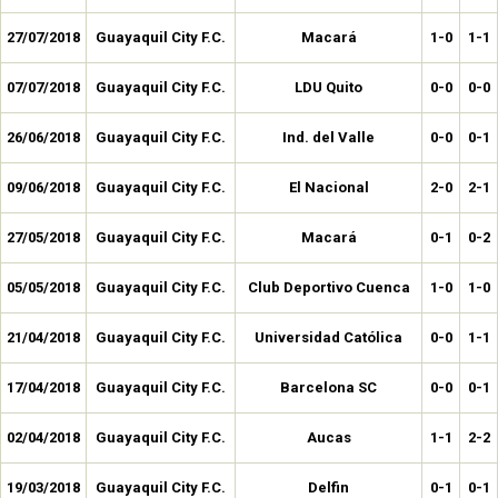
27/07/2018
Guayaquil City F.C.
Macará
1-0
1-1
07/07/2018
Guayaquil City F.C.
LDU Quito
0-0
0-0
26/06/2018
Guayaquil City F.C.
Ind. del Valle
0-0
0-1
09/06/2018
Guayaquil City F.C.
El Nacional
2-0
2-1
27/05/2018
Guayaquil City F.C.
Macará
0-1
0-2
05/05/2018
Guayaquil City F.C.
Club Deportivo Cuenca
1-0
1-0
21/04/2018
Guayaquil City F.C.
Universidad Católica
0-0
1-1
17/04/2018
Guayaquil City F.C.
Barcelona SC
0-0
0-1
02/04/2018
Guayaquil City F.C.
Aucas
1-1
2-2
19/03/2018
Guayaquil City F.C.
Delfin
0-1
0-1