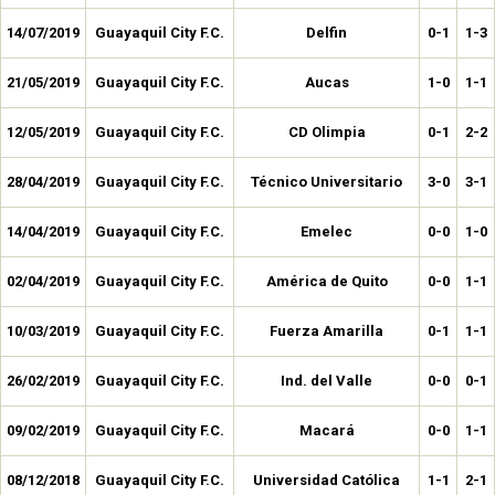
14/07/2019
Guayaquil City F.C.
Delfin
0-1
1-3
21/05/2019
Guayaquil City F.C.
Aucas
1-0
1-1
12/05/2019
Guayaquil City F.C.
CD Olimpia
0-1
2-2
28/04/2019
Guayaquil City F.C.
Técnico Universitario
3-0
3-1
14/04/2019
Guayaquil City F.C.
Emelec
0-0
1-0
02/04/2019
Guayaquil City F.C.
América de Quito
0-0
1-1
10/03/2019
Guayaquil City F.C.
Fuerza Amarilla
0-1
1-1
26/02/2019
Guayaquil City F.C.
Ind. del Valle
0-0
0-1
09/02/2019
Guayaquil City F.C.
Macará
0-0
1-1
08/12/2018
Guayaquil City F.C.
Universidad Católica
1-1
2-1