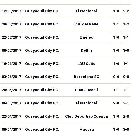
12/08/2017
Guayaquil City F.C.
El Nacional
1-0
2-2
29/07/2017
Guayaquil City F.C.
Ind. del Valle
1-1
1-2
22/07/2017
Guayaquil City F.C.
Emelec
1-0
1-1
08/07/2017
Guayaquil City F.C.
Delfin
1-0
1-0
16/06/2017
Guayaquil City F.C.
LDU Quito
1-0
1-1
03/06/2017
Guayaquil City F.C.
Barcelona SC
0-0
0-0
20/05/2017
Guayaquil City F.C.
Clan Juvenil
1-1
2-1
06/05/2017
Guayaquil City F.C.
El Nacional
2-0
3-1
22/04/2017
Guayaquil City F.C.
Club Deportivo Cuenca
1-0
2-0
08/04/2017
Guayaquil City F.C.
Macará
1-0
3-0