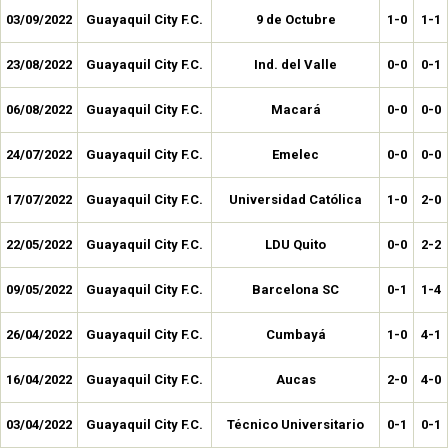
03/09/2022
Guayaquil City F.C.
9 de Octubre
1-0
1-1
23/08/2022
Guayaquil City F.C.
Ind. del Valle
0-0
0-1
06/08/2022
Guayaquil City F.C.
Macará
0-0
0-0
24/07/2022
Guayaquil City F.C.
Emelec
0-0
0-0
17/07/2022
Guayaquil City F.C.
Universidad Católica
1-0
2-0
22/05/2022
Guayaquil City F.C.
LDU Quito
0-0
2-2
09/05/2022
Guayaquil City F.C.
Barcelona SC
0-1
1-4
26/04/2022
Guayaquil City F.C.
Cumbayá
1-0
4-1
16/04/2022
Guayaquil City F.C.
Aucas
2-0
4-0
03/04/2022
Guayaquil City F.C.
Técnico Universitario
0-1
0-1