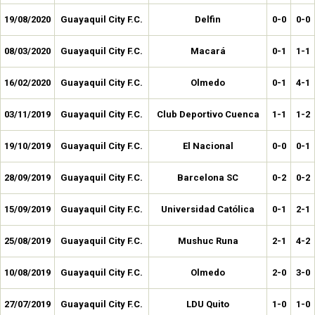
19/08/2020
Guayaquil City F.C.
Delfin
0-0
0-0
08/03/2020
Guayaquil City F.C.
Macará
0-1
1-1
16/02/2020
Guayaquil City F.C.
Olmedo
0-1
4-1
03/11/2019
Guayaquil City F.C.
Club Deportivo Cuenca
1-1
1-2
19/10/2019
Guayaquil City F.C.
El Nacional
0-0
0-1
28/09/2019
Guayaquil City F.C.
Barcelona SC
0-2
0-2
15/09/2019
Guayaquil City F.C.
Universidad Católica
0-1
2-1
25/08/2019
Guayaquil City F.C.
Mushuc Runa
2-1
4-2
10/08/2019
Guayaquil City F.C.
Olmedo
2-0
3-0
27/07/2019
Guayaquil City F.C.
LDU Quito
1-0
1-0