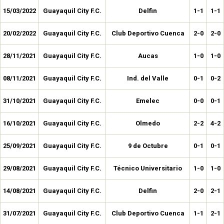
15/03/2022
Guayaquil City F.C.
Delfin
1-1
1-1
20/02/2022
Guayaquil City F.C.
Club Deportivo Cuenca
2-0
2-0
28/11/2021
Guayaquil City F.C.
Aucas
1-0
1-0
08/11/2021
Guayaquil City F.C.
Ind. del Valle
0-1
0-2
31/10/2021
Guayaquil City F.C.
Emelec
0-0
0-1
16/10/2021
Guayaquil City F.C.
Olmedo
2-2
4-2
25/09/2021
Guayaquil City F.C.
9 de Octubre
0-1
0-1
29/08/2021
Guayaquil City F.C.
Técnico Universitario
1-0
1-0
14/08/2021
Guayaquil City F.C.
Delfin
2-0
2-1
31/07/2021
Guayaquil City F.C.
Club Deportivo Cuenca
1-1
2-1