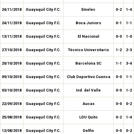
24/11/2018
Guayaquil City F.C.
Emelec
0-2
1-4
24/11/2018
Guayaquil City F.C.
Boca Juniors
0-1
1-1
13/11/2018
Guayaquil City F.C.
El Nacional
0-0
1-0
27/10/2018
Guayaquil City F.C.
Técnico Universitario
1-2
2-3
20/10/2018
Guayaquil City F.C.
Barcelona SC
1-1
3-4
09/10/2018
Guayaquil City F.C.
Club Deportivo Cuenca
0-0
1-1
03/10/2018
Guayaquil City F.C.
Ind. del Valle
0-0
1-2
22/09/2018
Guayaquil City F.C.
Aucas
0-0
0-2
25/08/2018
Guayaquil City F.C.
LDU Quito
0-2
1-4
12/08/2018
Guayaquil City F.C.
Delfin
0-0
0-2