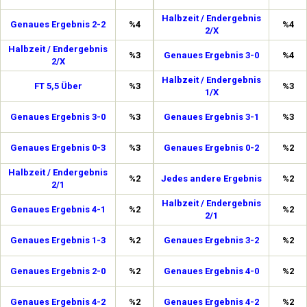
Halbzeit / Endergebnis
Genaues Ergebnis 2-2
%4
%4
2/X
Halbzeit / Endergebnis
%3
Genaues Ergebnis 3-0
%4
2/X
Halbzeit / Endergebnis
FT 5,5 Über
%3
%3
1/X
Genaues Ergebnis 3-0
%3
Genaues Ergebnis 3-1
%3
Genaues Ergebnis 0-3
%3
Genaues Ergebnis 0-2
%2
Halbzeit / Endergebnis
%2
Jedes andere Ergebnis
%2
2/1
Halbzeit / Endergebnis
Genaues Ergebnis 4-1
%2
%2
2/1
Genaues Ergebnis 1-3
%2
Genaues Ergebnis 3-2
%2
Genaues Ergebnis 2-0
%2
Genaues Ergebnis 4-0
%2
Genaues Ergebnis 4-2
%2
Genaues Ergebnis 4-2
%2