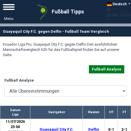
Deutsch
Fußball Tipps
GMT +00:00
Guayaquil City F.C. gegen Delfin - Fußball Team Vergleich
Ecuador Liga Pro, Guayaquil City F.C. gegen Delfin Den ausführlichen
Mannschaftsvergleich h2h für das Fußballspiel finden Sie auf unserer
Seite.
Fußball Analyse
Fußball Analyse
Datum
Gastgeber
Rivalen
HT
FT
Liga
11/07/2026
23:00
Guayaquil City F.C.
Delfin
0-1
2-1