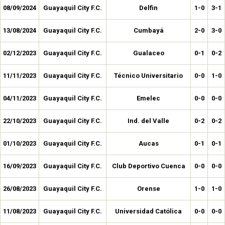
08/09/2024
Guayaquil City F.C.
Delfin
1-0
3-1
13/08/2024
Guayaquil City F.C.
Cumbayá
2-0
3-0
02/12/2023
Guayaquil City F.C.
Gualaceo
0-1
0-2
11/11/2023
Guayaquil City F.C.
Técnico Universitario
0-0
1-0
04/11/2023
Guayaquil City F.C.
Emelec
0-0
0-0
22/10/2023
Guayaquil City F.C.
Ind. del Valle
0-2
0-2
01/10/2023
Guayaquil City F.C.
Aucas
0-1
0-1
16/09/2023
Guayaquil City F.C.
Club Deportivo Cuenca
0-0
0-0
26/08/2023
Guayaquil City F.C.
Orense
1-0
1-0
11/08/2023
Guayaquil City F.C.
Universidad Católica
0-0
0-0