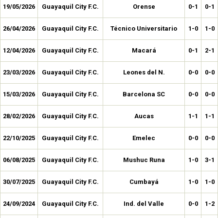
19/05/2026
Guayaquil City F.C.
Orense
0-1
0-1
26/04/2026
Guayaquil City F.C.
Técnico Universitario
1-0
1-0
12/04/2026
Guayaquil City F.C.
Macará
0-1
2-1
23/03/2026
Guayaquil City F.C.
Leones del N.
0-0
0-0
15/03/2026
Guayaquil City F.C.
Barcelona SC
0-0
0-0
28/02/2026
Guayaquil City F.C.
Aucas
1-1
1-1
22/10/2025
Guayaquil City F.C.
Emelec
0-0
0-0
06/08/2025
Guayaquil City F.C.
Mushuc Runa
1-0
3-1
30/07/2025
Guayaquil City F.C.
Cumbayá
1-0
1-0
24/09/2024
Guayaquil City F.C.
Ind. del Valle
0-0
1-2