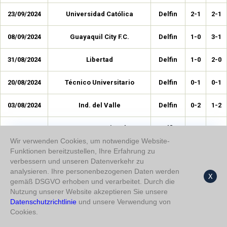
23/09/2024
Universidad Católica
Delfin
2-1
2-1
08/09/2024
Guayaquil City F.C.
Delfin
1-0
3-1
31/08/2024
Libertad
Delfin
1-0
2-0
20/08/2024
Técnico Universitario
Delfin
0-1
0-1
03/08/2024
Ind. del Valle
Delfin
0-2
1-2
09/06/2024
SC Internacional
Delfin
0-0
1-0
Wir verwenden Cookies, um notwendige Website-
01/06/2024
Funktionen bereitzustellen, Ihre Erfahrung zu
Cumbayá
Delfin
0-0
1-0
verbessern und unseren Datenverkehr zu
analysieren. Ihre personenbezogenen Daten werden
19/05/2024
Mushuc Runa
Delfin
2-0
5-0
X
gemäß DSGVO erhoben und verarbeitet. Durch die
Nutzung unserer Website akzeptieren Sie unsere
09/05/2024
Belgrano
Delfin
0-0
1-1
Datenschutzrichtlinie
und unsere Verwendung von
Cookies.
30/04/2024
El Nacional
Delfin
1-0
1-0