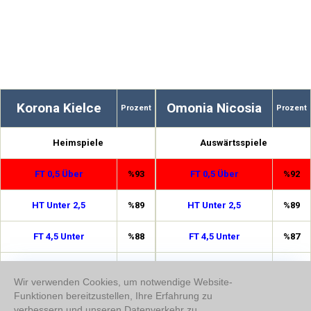
Korona Kielce
Omonia Nicosia
Prozent
Prozent
Heimspiele
Auswärtsspiele
FT 0,5 Über
%93
FT 0,5 Über
%92
HT Unter 2,5
%89
HT Unter 2,5
%89
FT 4,5 Unter
%88
FT 4,5 Unter
%87
3,5 Unter
%76
Doppelte Chance 1/2
%77
Wir verwenden Cookies, um notwendige Website-
Funktionen bereitzustellen, Ihre Erfahrung zu
Doppelte Chance 1/2
%73
3,5 Unter
%74
verbessern und unseren Datenverkehr zu