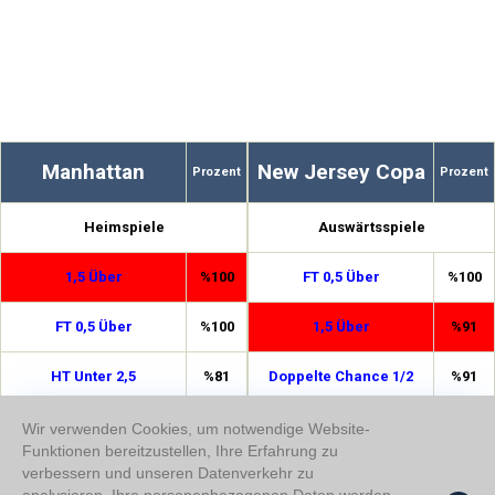
Manhattan
New Jersey Copa
Prozent
Prozent
Heimspiele
Auswärtsspiele
1,5 Über
%100
FT 0,5 Über
%100
FT 0,5 Über
%100
1,5 Über
%91
HT Unter 2,5
%81
Doppelte Chance 1/2
%91
2,5 Über
%77
Doppelte Chance 1/X
%83
Wir verwenden Cookies, um notwendige Website-
Funktionen bereitzustellen, Ihre Erfahrung zu
verbessern und unseren Datenverkehr zu
Doppelte Chance 1/2
%77
HT Über 0,5
%83