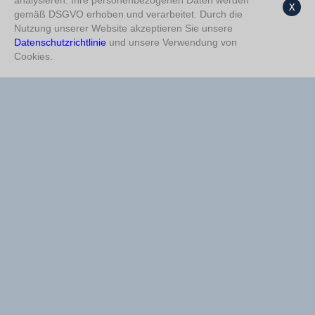
analysieren. Ihre personenbezogenen Daten werden
X
gemäß DSGVO erhoben und verarbeitet. Durch die
Tore ja
%77
Endergebnis 1
%75
Nutzung unserer Website akzeptieren Sie unsere
Datenschutzrichtlinie
und unsere Verwendung von
HT Über 0,5
%77
2,5 Über
%66
Cookies.
Doppelte Chance 1/X
%72
HT Unter 2,5
%66
FT 4,5 Unter
%68
FT 4,5 Unter
%66
HT Unter 1,5
%54
3,5 Über
%58
Endergebnis 1
%50
Halbzeit 1
%58
3,5 Unter
%50
Tore ja
%58
3,5 Über
%50
FT Gerade
%58
Halbzeit / Endergebnis
Doppelte Chance X/2
%50
%50
1/1
Tore 2-3
%50
HT Unter 1,5
%50