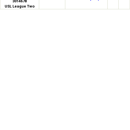
3014678
USL League Two