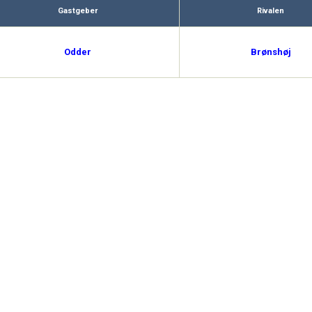
Gastgeber
Rivalen
Odder
Brønshøj