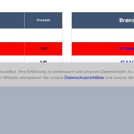
Brøns
Prozent
%97
HT Unte
%95
FT 0,5 
ustellen, Ihre Erfahrung zu verbessern und unseren Datenverkehr zu
%89
HT Unte
r Website akzeptieren Sie unsere
Datenschutzrichtlinie
und unsere Ver
%89
FT 4,5 
%85
1,5 Ü
%78
Doppelte C
%77
Doppelte C