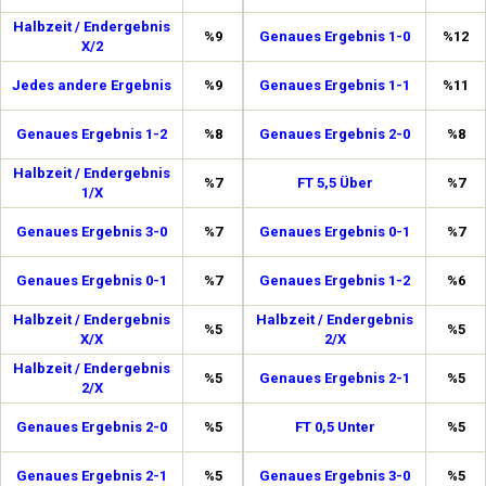
Halbzeit / Endergebnis
%9
Genaues Ergebnis 1-0
%12
X/2
Jedes andere Ergebnis
%9
Genaues Ergebnis 1-1
%11
Genaues Ergebnis 1-2
%8
Genaues Ergebnis 2-0
%8
Halbzeit / Endergebnis
%7
FT 5,5 Über
%7
1/X
Genaues Ergebnis 3-0
%7
Genaues Ergebnis 0-1
%7
Genaues Ergebnis 0-1
%7
Genaues Ergebnis 1-2
%6
Halbzeit / Endergebnis
Halbzeit / Endergebnis
%5
%5
X/X
2/X
Halbzeit / Endergebnis
%5
Genaues Ergebnis 2-1
%5
2/X
Genaues Ergebnis 2-0
%5
FT 0,5 Unter
%5
Genaues Ergebnis 2-1
%5
Genaues Ergebnis 3-0
%5