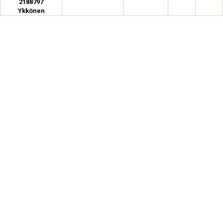
2188797
Ykkönen