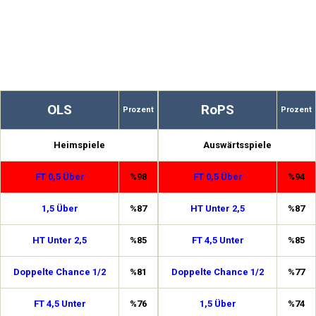
OLS
RoPS
Prozent
Prozent
Heimspiele
Auswärtsspiele
FT 0,5 Über
%98
FT 0,5 Über
%94
1,5 Über
%87
HT Unter 2,5
%87
HT Unter 2,5
%85
FT 4,5 Unter
%85
Doppelte Chance 1/2
%81
Doppelte Chance 1/2
%77
FT 4,5 Unter
%76
1,5 Über
%74