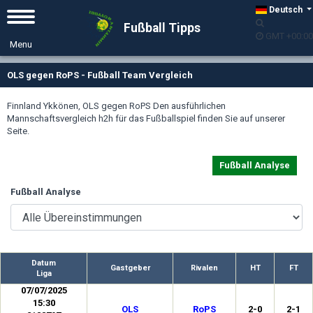
Deutsch
Fußball Tipps
GMT +00:00
OLS gegen RoPS - Fußball Team Vergleich
Finnland Ykkönen, OLS gegen RoPS Den ausführlichen
Mannschaftsvergleich h2h für das Fußballspiel finden Sie auf unserer
Seite.
Fußball Analyse
Fußball Analyse
Datum
Gastgeber
Rivalen
HT
FT
Liga
07/07/2025
15:30
OLS
RoPS
2-0
2-1