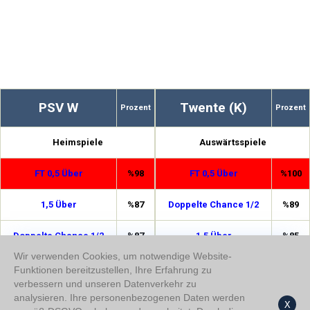
PSV W
Twente (K)
Prozent
Prozent
Heimspiele
Auswärtsspiele
FT 0,5 Über
%98
FT 0,5 Über
%100
1,5 Über
%87
Doppelte Chance 1/2
%89
Doppelte Chance 1/2
%87
1,5 Über
%85
Wir verwenden Cookies, um notwendige Website-
HT Über 0,5
%82
HT Unter 2,5
%79
Funktionen bereitzustellen, Ihre Erfahrung zu
verbessern und unseren Datenverkehr zu
analysieren. Ihre personenbezogenen Daten werden
HT Unter 2,5
%82
HT Über 0,5
%77
X