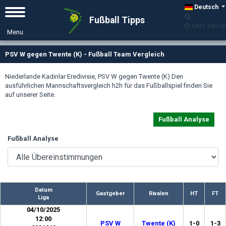
Deutsch
Fußball Tipps
GMT +00:00
PSV W gegen Twente (K) - Fußball Team Vergleich
Niederlande Kadinlar Eredivisie, PSV W gegen Twente (K) Den
ausführlichen Mannschaftsvergleich h2h für das Fußballspiel finden Sie
auf unserer Seite.
Fußball Analyse
Fußball Analyse
Datum
Gastgeber
Rivalen
HT
FT
Liga
04/10/2025
12:00
PSV W
Twente (K)
1-0
1-3