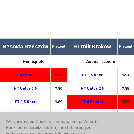
Resovia Rzeszów
Hutnik Kraków
Prozent
Prozent
Heimspiele
Auswärtsspiele
FT 4,5 Unter
%91
FT 0,5 Über
%91
HT Unter 2,5
%89
HT Unter 2,5
%85
FT 0,5 Über
%89
FT 4,5 Unter
%79
3,5 Unter
%73
Doppelte Chance 1/X
%76
Wir verwenden Cookies, um notwendige Website-
Funktionen bereitzustellen, Ihre Erfahrung zu
HT Unter 1,5
%73
3,5 Unter
%75
verbessern und unseren Datenverkehr zu