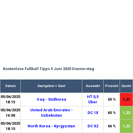
Kostenlose Fußball Tipps 5 Juni 2025 Donnerstag
Datum
Gastgeber + Gast
Auswahl
Prozent
Quote
05/06/2025
HT 0,5
Iraq - Südkorea
65 %
1,31
18:15
Über
05/06/2025
United Arab Emirates -
DC 1X
65 %
1,23
16:00
Uzbekistan
05/06/2025
North Korea - Kyrgyzstan
DC X2
66 %
1,22
18:15