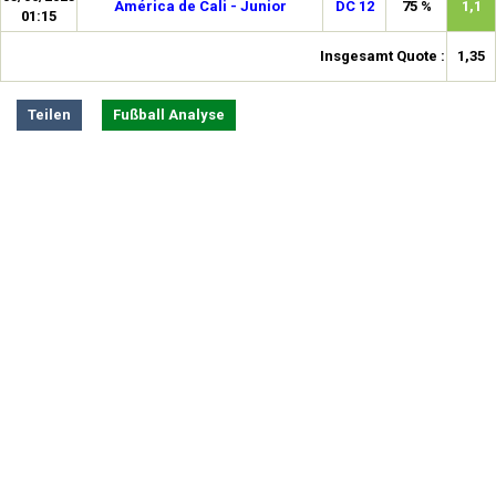
América de Cali - Junior
DC 12
75 %
1,1
01:15
Insgesamt Quote :
1,35
Teilen
Fußball Analyse