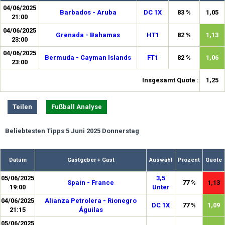
04/06/2025
Barbados - Aruba
DC 1X
83 %
1,05
21:00
04/06/2025
Grenada - Bahamas
HT1
82 %
1,13
23:00
04/06/2025
Bermuda - Cayman Islands
FT1
82 %
1,06
23:00
Insgesamt Quote :
1,25
Teilen
Fußball Analyse
Beliebtesten Tipps 5 Juni 2025 Donnerstag
Datum
Gastgeber + Gast
Auswahl
Prozent
Quote
05/06/2025
3,5
Spain - France
77 %
1,13
19:00
Unter
04/06/2025
Alianza Petrolera - Rionegro
DC 1X
77 %
1,09
21:15
Águilas
05/06/2025