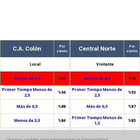
Por
Por
C.A. Colón
Central Norte
ciento
ciento
Local
Visitante
Menos de 4,5
%96
Menos de 4,5
%94
Primer Tiempo Menos de
Primer Tiempo Menos de
%94
%93
2,5
2,5
Más de 0,5
%88
Más de 0,5
%87
Primer Tiempo Menos de
Menos de 3,5
%84
%83
1,5
Primer Tiempo Menos de
%76
Menos de 3,5
%82
1,5
Usamos cookies para proporcionar la funcionalidad