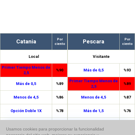
Por
Por
Catania
Pescara
ciento
ciento
Local
Visitante
Primer Tiempo Menos de
%90
Más de 0,5
%93
2,5
Primer Tiempo Menos de
Más de 0,5
%89
%89
2,5
Menos de 4,5
%86
Menos de 4,5
%87
Opción Doble 1X
%78
Más de 1,5
%76
Menos de 3,5
%74
Opción Doble 12
%76
Usamos cookies para proporcionar la funcionalidad