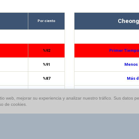
Cheongj
Por ciento
%92
Primer Tiempo
%91
Menos 
%87
Más d
%75
Menos 
io web, mejorar su experiencia y analizar nuestro tráfico. Sus datos pe
so de cookies.
%74
Opción D
%74
Primer Tiempo
%69
Opción D