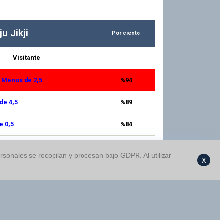
u Jikji
Por ciento
Visitante
 Menos de 2,5
%94
de 4,5
%89
e 0,5
%84
de 3,5
%78
rsonales se recopilan y procesan bajo GDPR. Al utilizar
X
oble 1X
%72
 Menos de 1,5
%72
oble 12
%69