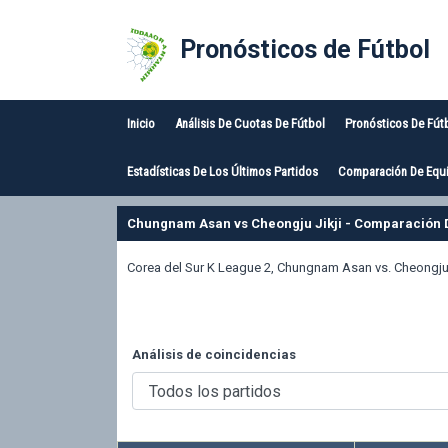
Pronósticos de Fútbol
Inicio
Análisis De Cuotas De Fútbol
Pronósticos De Fút
Estadísticas De Los Últimos Partidos
Comparación De Equi
Chungnam Asan vs Cheongju Jikji - Comparación D
Corea del Sur K League 2, Chungnam Asan vs. Cheongju J
Análisis de coincidencias