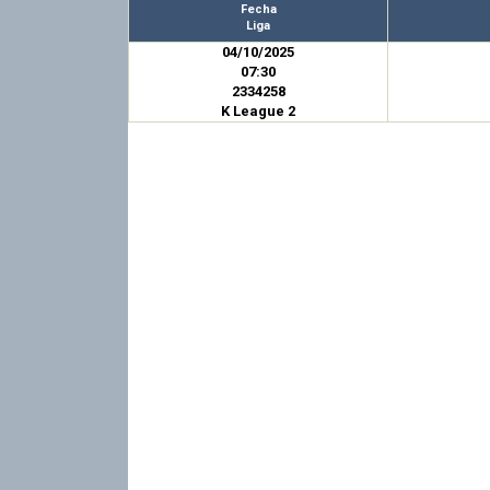
Fecha
Liga
04/10/2025
07:30
2334258
K League 2