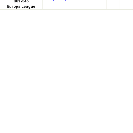
3017546
Europa League