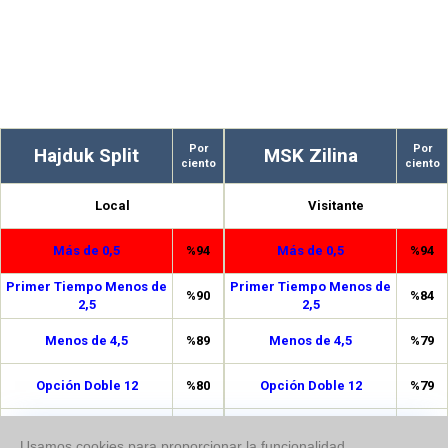
Por
Por
Hajduk Split
MSK Zilina
ciento
ciento
Local
Visitante
Más de 0,5
%94
Más de 0,5
%94
Primer Tiempo Menos de
Primer Tiempo Menos de
%90
%84
2,5
2,5
Menos de 4,5
%89
Menos de 4,5
%79
Opción Doble 12
%80
Opción Doble 12
%79
Opción Doble 1X
%77
Más de 1,5
%78
Usamos cookies para proporcionar la funcionalidad