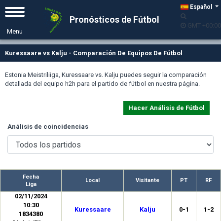
Español
Pronósticos de Fútbol
GMT +00:00
Kuressaare vs Kalju - Comparación De Equipos De Fútbol
Estonia Meistriliiga, Kuressaare vs. Kalju puedes seguir la comparación
detallada del equipo h2h para el partido de fútbol en nuestra página.
Hacer Análisis de Fútbol
Análisis de coincidencias
Fecha
Local
Visitante
PT
RF
Liga
02/11/2024
10:30
Kuressaare
Kalju
0-1
1-2
1834380