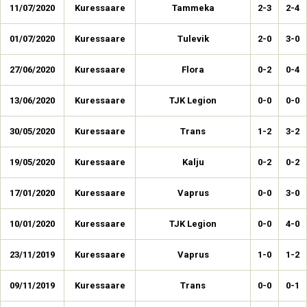
11/07/2020
Kuressaare
Tammeka
2-3
2-4
01/07/2020
Kuressaare
Tulevik
2-0
3-0
27/06/2020
Kuressaare
Flora
0-2
0-4
13/06/2020
Kuressaare
TJK Legion
0-0
0-0
30/05/2020
Kuressaare
Trans
1-2
3-2
19/05/2020
Kuressaare
Kalju
0-2
0-2
17/01/2020
Kuressaare
Vaprus
0-0
3-0
10/01/2020
Kuressaare
TJK Legion
0-0
4-0
23/11/2019
Kuressaare
Vaprus
1-0
1-2
09/11/2019
Kuressaare
Trans
0-0
0-1