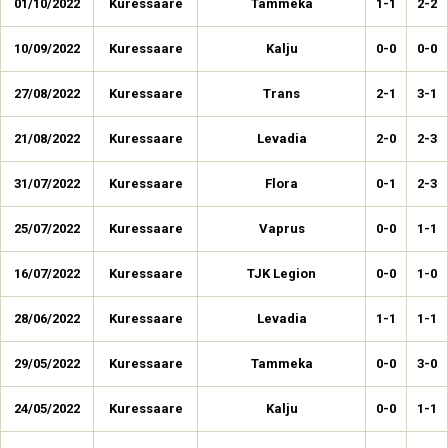
01/10/2022
Kuressaare
Tammeka
1-1
2-2
10/09/2022
Kuressaare
Kalju
0-0
0-0
27/08/2022
Kuressaare
Trans
2-1
3-1
21/08/2022
Kuressaare
Levadia
2-0
2-3
31/07/2022
Kuressaare
Flora
0-1
2-3
25/07/2022
Kuressaare
Vaprus
0-0
1-1
16/07/2022
Kuressaare
TJK Legion
0-0
1-0
28/06/2022
Kuressaare
Levadia
1-1
1-1
29/05/2022
Kuressaare
Tammeka
0-0
3-0
24/05/2022
Kuressaare
Kalju
0-0
1-1