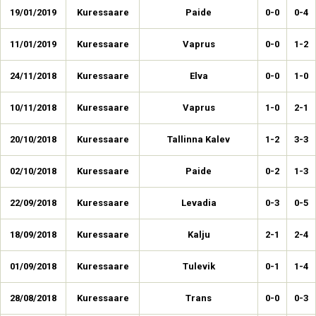
19/01/2019
Kuressaare
Paide
0-0
0-4
11/01/2019
Kuressaare
Vaprus
0-0
1-2
24/11/2018
Kuressaare
Elva
0-0
1-0
10/11/2018
Kuressaare
Vaprus
1-0
2-1
20/10/2018
Kuressaare
Tallinna Kalev
1-2
3-3
02/10/2018
Kuressaare
Paide
0-2
1-3
22/09/2018
Kuressaare
Levadia
0-3
0-5
18/09/2018
Kuressaare
Kalju
2-1
2-4
01/09/2018
Kuressaare
Tulevik
0-1
1-4
28/08/2018
Kuressaare
Trans
0-0
0-3