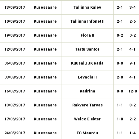
13/09/2017
Kuressaare
Tallinna Kalev
2-1
3-4
10/09/2017
Kuressaare
Tallinna Infonet II
2-1
2-6
19/08/2017
Kuressaare
Flora II
0-2
0-2
12/08/2017
Kuressaare
Tartu Santos
2-1
4-1
06/08/2017
Kuressaare
Kuusalu JK Rada
0-0
9-1
03/08/2017
Kuressaare
Levadia II
2-0
4-1
16/07/2017
Kuressaare
Kadrina
0-0
12-0
13/07/2017
Kuressaare
Rakvere Tarvas
1-1
3-2
17/06/2017
Kuressaare
Welco Elekter
1-0
2-2
24/05/2017
Kuressaare
FC Maardu
1-1
1-4