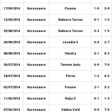
17/09/2014
Kuressaare
Puuma
1-0
3-0
12/09/2014
Kuressaare
Rakvere Tarvas
0-1
1-3
29/08/2014
Kuressaare
Rakvere Tarvas
0-2
1-5
20/08/2014
Kuressaare
Levadia II
0-4
2-7
08/08/2014
Kuressaare
Vändra
0-1
0-2
26/07/2014
Kuressaare
Tamme Auto
6-0
7-0
18/07/2014
Kuressaare
Pärnu
1-2
4-3
02/07/2014
Kuressaare
Puuma
2-1
3-2
11/06/2014
Kuressaare
Kalju II
0-1
1-2
07/06/2014
Kuressaare
Väätsa Vald
0-0
7-0