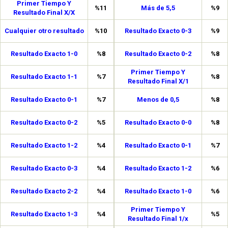
Primer Tiempo Y
%11
Más de 5,5
%9
Resultado Final X/X
Cualquier otro resultado
%10
Resultado Exacto 0-3
%9
Resultado Exacto 1-0
%8
Resultado Exacto 0-2
%8
Primer Tiempo Y
Resultado Exacto 1-1
%7
%8
Resultado Final X/1
Resultado Exacto 0-1
%7
Menos de 0,5
%8
Resultado Exacto 0-2
%5
Resultado Exacto 0-0
%8
Resultado Exacto 1-2
%4
Resultado Exacto 0-1
%7
Resultado Exacto 0-3
%4
Resultado Exacto 1-2
%6
Resultado Exacto 2-2
%4
Resultado Exacto 1-0
%6
Primer Tiempo Y
Resultado Exacto 1-3
%4
%5
Resultado Final 1/x