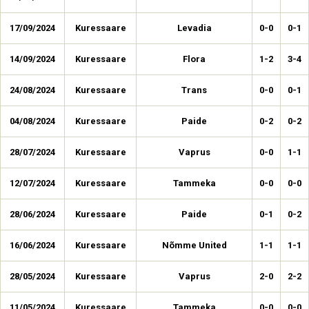
17/09/2024
Kuressaare
Levadia
0-0
0-1
14/09/2024
Kuressaare
Flora
1-2
3-4
24/08/2024
Kuressaare
Trans
0-0
0-1
04/08/2024
Kuressaare
Paide
0-2
0-2
28/07/2024
Kuressaare
Vaprus
0-0
1-1
12/07/2024
Kuressaare
Tammeka
0-0
0-0
28/06/2024
Kuressaare
Paide
0-1
0-2
16/06/2024
Kuressaare
Nõmme United
1-1
1-1
28/05/2024
Kuressaare
Vaprus
2-0
2-2
11/05/2024
Kuressaare
Tammeka
0-0
0-0