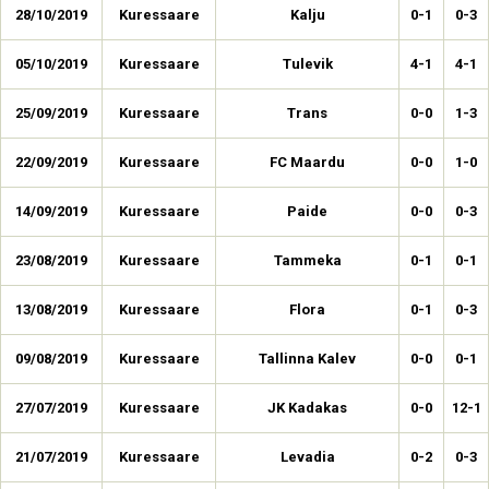
28/10/2019
Kuressaare
Kalju
0-1
0-3
05/10/2019
Kuressaare
Tulevik
4-1
4-1
25/09/2019
Kuressaare
Trans
0-0
1-3
22/09/2019
Kuressaare
FC Maardu
0-0
1-0
14/09/2019
Kuressaare
Paide
0-0
0-3
23/08/2019
Kuressaare
Tammeka
0-1
0-1
13/08/2019
Kuressaare
Flora
0-1
0-3
09/08/2019
Kuressaare
Tallinna Kalev
0-0
0-1
27/07/2019
Kuressaare
JK Kadakas
0-0
12-1
21/07/2019
Kuressaare
Levadia
0-2
0-3