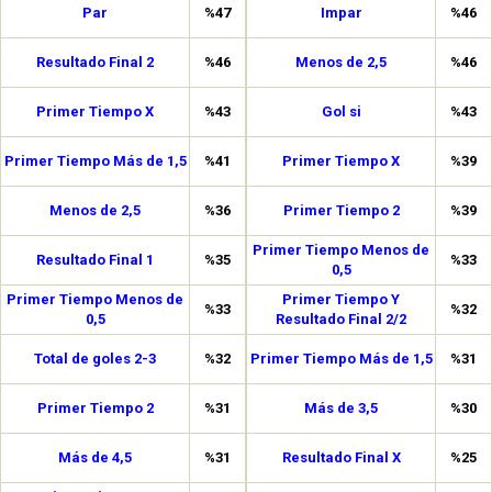
Par
%47
Impar
%46
Resultado Final 2
%46
Menos de 2,5
%46
Primer Tiempo X
%43
Gol si
%43
Primer Tiempo Más de 1,5
%41
Primer Tiempo X
%39
Menos de 2,5
%36
Primer Tiempo 2
%39
Primer Tiempo Menos de
Resultado Final 1
%35
%33
0,5
Primer Tiempo Menos de
Primer Tiempo Y
%33
%32
0,5
Resultado Final 2/2
Total de goles 2-3
%32
Primer Tiempo Más de 1,5
%31
Primer Tiempo 2
%31
Más de 3,5
%30
Más de 4,5
%31
Resultado Final X
%25