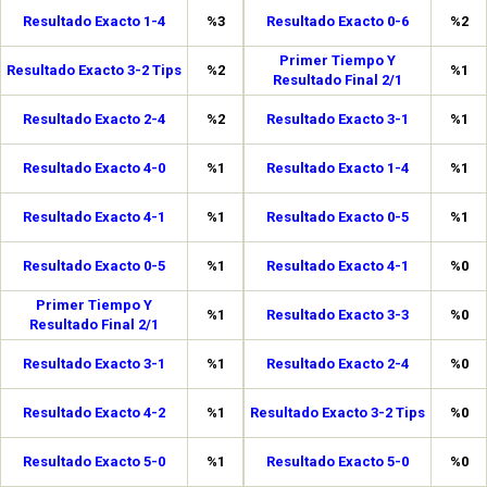
Resultado Exacto 1-4
%3
Resultado Exacto 0-6
%2
Primer Tiempo Y
Resultado Exacto 3-2 Tips
%2
%1
Resultado Final 2/1
Resultado Exacto 2-4
%2
Resultado Exacto 3-1
%1
Resultado Exacto 4-0
%1
Resultado Exacto 1-4
%1
Resultado Exacto 4-1
%1
Resultado Exacto 0-5
%1
Resultado Exacto 0-5
%1
Resultado Exacto 4-1
%0
Primer Tiempo Y
%1
Resultado Exacto 3-3
%0
Resultado Final 2/1
Resultado Exacto 3-1
%1
Resultado Exacto 2-4
%0
Resultado Exacto 4-2
%1
Resultado Exacto 3-2 Tips
%0
Resultado Exacto 5-0
%1
Resultado Exacto 5-0
%0