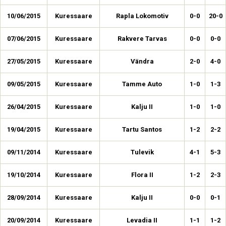
10/06/2015
Kuressaare
Rapla Lokomotiv
0-0
20-0
07/06/2015
Kuressaare
Rakvere Tarvas
0-0
0-0
27/05/2015
Kuressaare
Vändra
2-0
4-0
09/05/2015
Kuressaare
Tamme Auto
1-0
1-3
26/04/2015
Kuressaare
Kalju II
1-0
1-0
19/04/2015
Kuressaare
Tartu Santos
1-2
2-2
09/11/2014
Kuressaare
Tulevik
4-1
5-3
19/10/2014
Kuressaare
Flora II
1-2
2-3
28/09/2014
Kuressaare
Kalju II
0-0
0-1
20/09/2014
Kuressaare
Levadia II
1-1
1-2