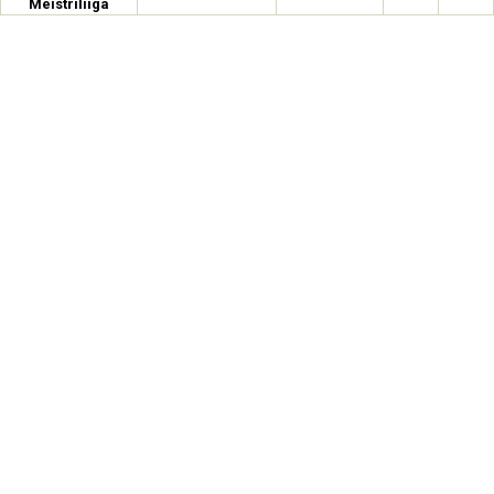
Meistriliiga