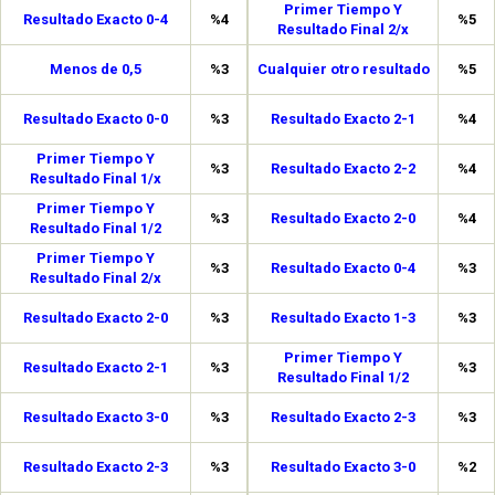
Primer Tiempo Y
Resultado Exacto 0-4
%4
%5
Resultado Final 2/x
Menos de 0,5
%3
Cualquier otro resultado
%5
Resultado Exacto 0-0
%3
Resultado Exacto 2-1
%4
Primer Tiempo Y
%3
Resultado Exacto 2-2
%4
Resultado Final 1/x
Primer Tiempo Y
%3
Resultado Exacto 2-0
%4
Resultado Final 1/2
Primer Tiempo Y
%3
Resultado Exacto 0-4
%3
Resultado Final 2/x
Resultado Exacto 2-0
%3
Resultado Exacto 1-3
%3
Primer Tiempo Y
Resultado Exacto 2-1
%3
%3
Resultado Final 1/2
Resultado Exacto 3-0
%3
Resultado Exacto 2-3
%3
Resultado Exacto 2-3
%3
Resultado Exacto 3-0
%2