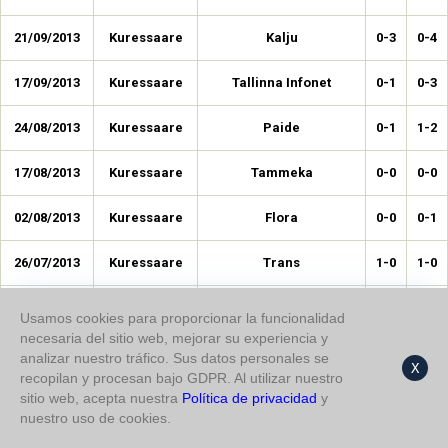
21/09/2013
Kuressaare
Kalju
0-3
0-4
17/09/2013
Kuressaare
Tallinna Infonet
0-1
0-3
24/08/2013
Kuressaare
Paide
0-1
1-2
17/08/2013
Kuressaare
Tammeka
0-0
0-0
02/08/2013
Kuressaare
Flora
0-0
0-1
26/07/2013
Kuressaare
Trans
1-0
1-0
23/07/2013
Kuressaare
Nirvaana
0-0
6-1
Usamos cookies para proporcionar la funcionalidad
necesaria del sitio web, mejorar su experiencia y
16/07/2013
Kuressaare
Paide
0-0
0-1
analizar nuestro tráfico. Sus datos personales se
X
recopilan y procesan bajo GDPR. Al utilizar nuestro
12/07/2013
sitio web, acepta nuestra
Kuressaare
Política de privacidad
Tallinna Infonet
y
1-1
1-1
nuestro uso de cookies.
06/07/2013
Kuressaare
Kalju
0-1
0-1