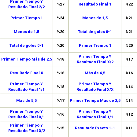
Primer Tiempo Y
%27
Resultado Final 1
%22
Resultado Final 2/2
Primer Tiempo 1
%24
Menos de 1,5
%21
Menos de 1,5
%20
Total de goles 0-1
%21
Total de goles 0-1
%20
Primer Tiempo 1
%20
Primer Tiempo Y
Primer Tiempo Más de 2,5
%18
%17
Resultado Final X/2
Resultado Final X
%18
Más de 4,5
%16
Primer Tiempo Y
Primer Tiempo Y
%18
%14
Resultado Final 1/1
Resultado Final X/X
Más de 5,5
%17
Primer Tiempo Más de 2,5
%14
Primer Tiempo Y
Primer Tiempo Y
%16
%12
Resultado Final X/1
Resultado Final 1/1
Primer Tiempo Y
%15
Resultado Exacto 1-1
%11
Resultado Final X/2