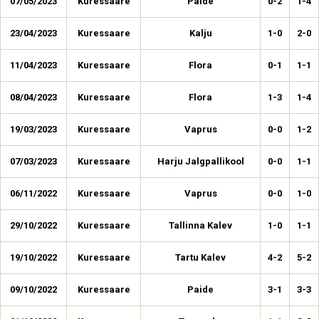
07/05/2023
Kuressaare
Paide
0-2
1-4
23/04/2023
Kuressaare
Kalju
1-0
2-0
11/04/2023
Kuressaare
Flora
0-1
1-1
08/04/2023
Kuressaare
Flora
1-3
1-4
19/03/2023
Kuressaare
Vaprus
0-0
1-2
07/03/2023
Kuressaare
Harju Jalgpallikool
0-0
1-1
06/11/2022
Kuressaare
Vaprus
0-0
1-0
29/10/2022
Kuressaare
Tallinna Kalev
1-0
1-1
19/10/2022
Kuressaare
Tartu Kalev
4-2
5-2
09/10/2022
Kuressaare
Paide
3-1
3-3