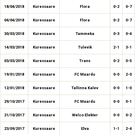
18/04/2018
Kuressaare
Flora
0-2
0-7
04/04/2018
Kuressaare
Flora
0-2
0-7
30/03/2018
Kuressaare
Tammeka
0-3
0-4
14/03/2018
Kuressaare
Tulevik
2-1
3-1
03/03/2018
Kuressaare
Trans
0-2
0-5
19/01/2018
Kuressaare
FC Maardu
0-0
2-0
12/01/2018
Kuressaare
Tallinna Kalev
0-0
1-0
29/10/2017
Kuressaare
FC Maardu
0-0
0-1
21/10/2017
Kuressaare
Welco Elekter
0-0
0-2
23/09/2017
Kuressaare
Elva
1-1
2-4