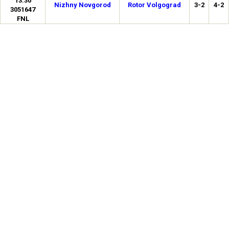
13:30
Nizhny Novgorod
Rotor Volgograd
3-2
4-2
3051647
FNL