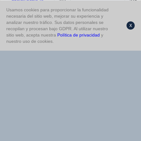
1,5
Usamos cookies para proporcionar la funcionalidad
Más de 1,5
%67
Opción Doble 1X
%70
necesaria del sitio web, mejorar su experiencia y
analizar nuestro tráfico. Sus datos personales se
X
Primer Tiempo Más de 0,5
%67
Opción Doble 12
%70
recopilan y procesan bajo GDPR. Al utilizar nuestro
sitio web, acepta nuestra
Política de privacidad
y
Primer Tiempo Menos de
nuestro uso de cookies.
%66
Menos de 2,5
%62
1,5
Opción Doble 1X
%62
Más de 1,5
%62
Opción Doble X2
%60
Opción Doble X2
%59
Impar
%58
Primer Tiempo Más de 0,5
%58
NO GOL
%55
NO GOL
%57
Menos de 2,5
%53
Primer Tiempo X
%51
Total de goles 2-3
%48
Impar
%50
Más de 2,5
%46
Par
%50