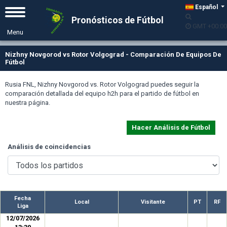
Español
Pronósticos de Fútbol
GMT +00:00
Nizhny Novgorod vs Rotor Volgograd - Comparación De Equipos De
Fútbol
Rusia FNL, Nizhny Novgorod vs. Rotor Volgograd puedes seguir la
comparación detallada del equipo h2h para el partido de fútbol en
nuestra página.
Hacer Análisis de Fútbol
Análisis de coincidencias
Fecha
Local
Visitante
PT
RF
Liga
12/07/2026