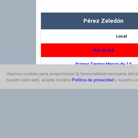
Pérez Zeledón
Local
Más de 0,5
Primer Tiempo Menos de 2,5
Usamos cookies para proporcionar la funcionalidad necesaria del sit
Menos de 4,5
nuestro sitio web, acepta nuestra
Política de privacidad
y nuestro u
Más de 1,5
Opción Doble 1X
Opción Doble 12
Primer Tiempo Más de 0,5