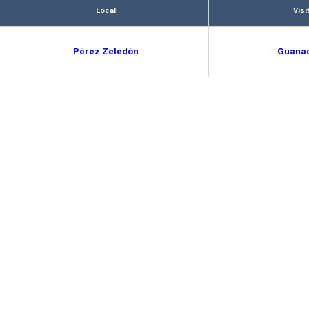
Local
Visi
Pérez Zeledón
Guana