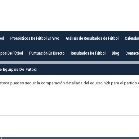
bol
Pronósti̇cos De Fútbol En Vivo
Análisis de Resultados de Fútbol
Calendar
pos De Fútbol
Puntuación En Directo
Resultados De Fútbol
Blog
Contact
 Equipos De Fútbol
steca puedes seguir la comparación detallada del equipo h2h para el partido 