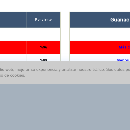
Guanac
Por ciento
%96
Más d
%89
Menos 
io web, mejorar su experiencia y analizar nuestro tráfico. Sus datos pe
%85
Opción D
so de cookies.
%77
Primer Tiempo
%71
Más d
%71
Menos 
%71
Opción D