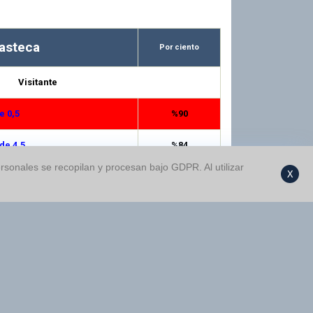
asteca
Por ciento
Visitante
e 0,5
%90
de 4,5
%84
rsonales se recopilan y procesan bajo GDPR. Al utilizar
X
oble 1X
%83
 Menos de 2,5
%83
e 1,5
%69
de 3,5
%67
oble 12
%67