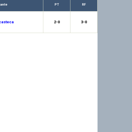
tante
PT
RF
casteca
2-0
3-0