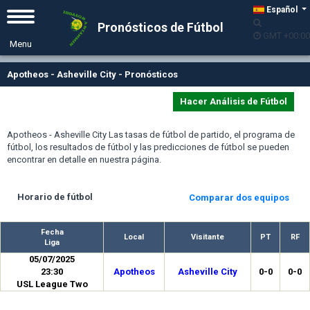
Español
Pronósticos de Fútbol
GMT +00:00
Apotheos - Asheville City - Pronósticos
Hacer Análisis de Fútbol
Apotheos - Asheville City Las tasas de fútbol de partido, el programa de
fútbol, los resultados de fútbol y las predicciones de fútbol se pueden
encontrar en detalle en nuestra página.
Horario de fútbol
Comparar dos equipos
Fecha
Local
Visitante
PT
RF
Liga
05/07/2025
23:30
Apotheos
Asheville City
0-0
0-0
USL League Two