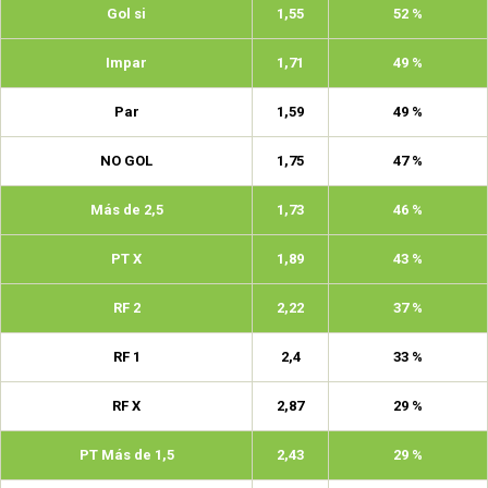
Gol si
1,55
52 %
Impar
1,71
49 %
Par
1,59
49 %
NO GOL
1,75
47 %
Más de 2,5
1,73
46 %
PT X
1,89
43 %
RF 2
2,22
37 %
RF 1
2,4
33 %
RF X
2,87
29 %
PT Más de 1,5
2,43
29 %