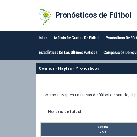
Pronósticos de Fútbol
Inicio
Análisis De Cuotas De Fútbol
Pronósticos De Fút
Estadísticas De Los Últimos Partidos
Comparación De Equi
Cosmos - Naples - Pronósticos
Cosmos - Naples Las tasas de fútbol de partido, el p
Horario de fútbol
Fecha
Liga