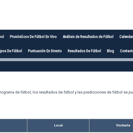
bol
Pronósti̇cos De Fútbol En Vivo
Análisis de Resultados de Fútbol
Calendar
pos De Fútbol
Puntuación En Directo
Resultados De Fútbol
Blog
Contact
rograma de fútbol, los resultados de fútbol y las predicciones de fútbol se pu
Local
Visitante