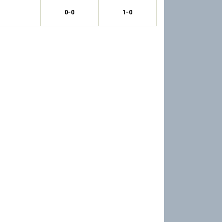
0-0
1-0