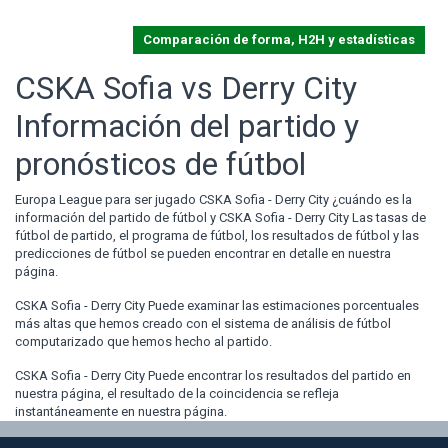
Comparación de forma, H2H y estadísticas
CSKA Sofia vs Derry City
Información del partido y
pronósticos de fútbol
Europa League para ser jugado CSKA Sofia - Derry City ¿cuándo es la
información del partido de fútbol y CSKA Sofia - Derry City Las tasas de
fútbol de partido, el programa de fútbol, los resultados de fútbol y las
predicciones de fútbol se pueden encontrar en detalle en nuestra
página.
CSKA Sofia - Derry City Puede examinar las estimaciones porcentuales
más altas que hemos creado con el sistema de análisis de fútbol
computarizado que hemos hecho al partido.
CSKA Sofia - Derry City Puede encontrar los resultados del partido en
nuestra página, el resultado de la coincidencia se refleja
instantáneamente en nuestra página.