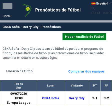
Español
Pronósticos de Fútbol
GMT +00:00
CSKA Sofia - Derry City - Pronósticos
Hacer Análisis de Fútbol
CSKA Sofia - Derry City Las tasas de fútbol de partido, el programa de
fútbol, los resultados de fútbol y las predicciones de fútbol se pueden
encontrar en detalle en nuestra página.
Horario de fútbol
Comparar dos equipos
Fecha
Local
Visitante
PT
RF
Liga
09/07/2026
18:00
CSKA Sofia
Derry City
2-1
3-2
Europa League