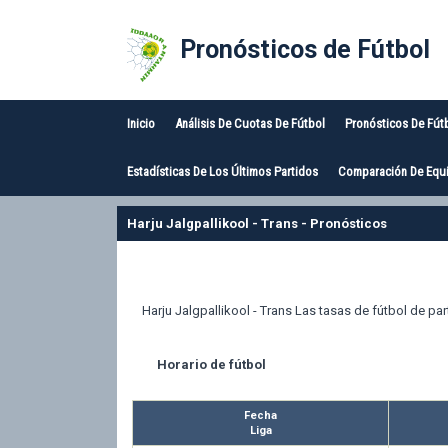
Pronósticos de Fútbol
Inicio
Análisis De Cuotas De Fútbol
Pronósticos De Fút
Estadísticas De Los Últimos Partidos
Comparación De Equi
Harju Jalgpallikool - Trans - Pronósticos
Harju Jalgpallikool - Trans Las tasas de fútbol de pa
Horario de fútbol
Fecha
Liga