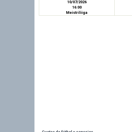
10/07/2026
16:00
Meistriliiga
Cuotas de fútbol y consejos