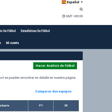
Español
GMT +00:00
io De Fútbol
Estadísticas De Fútbol
o
Mi cuenta
Hacer Análisis de Fútbol
tbol se pueden encontrar en detalle en nuestra página.
Comparar dos equipos
sitante
PT
RF