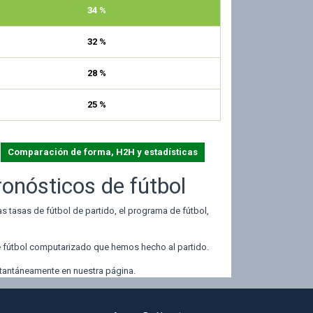
34 %
32 %
28 %
25 %
Comparación de forma, H2H y estadísticas
ronósticos de fútbol
Las tasas de fútbol de partido, el programa de fútbol,
de fútbol computarizado que hemos hecho al partido.
instantáneamente en nuestra página.