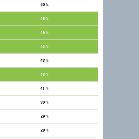
50 %
48 %
46 %
45 %
43 %
43 %
41 %
30 %
29 %
28 %