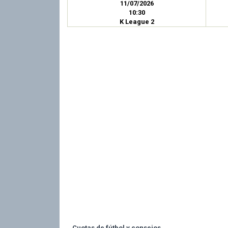
11/07/2026
10:30
K League 2
Cuotas de fútbol y consejos