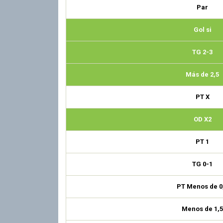
Par
Gol si
TG 2-3
Más de 2,5
PT X
OD X2
PT 1
TG 0-1
PT Menos de 0
Menos de 1,5