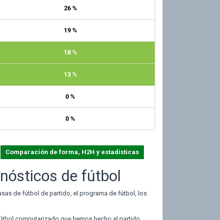
26 %
19 %
18 %
13 %
0 %
0 %
Comparación de forma, H2H y estadísticas
nósticos de fútbol
sas de fútbol de partido, el programa de fútbol, los
fútbol computarizado que hemos hecho al partido.