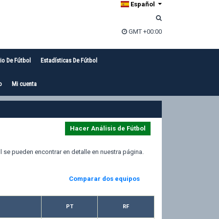
Español
GMT +00:00
io De Fútbol
Estadísticas De Fútbol
o
Mi cuenta
Hacer Análisis de Fútbol
ol se pueden encontrar en detalle en nuestra página.
Comparar dos equipos
PT
RF