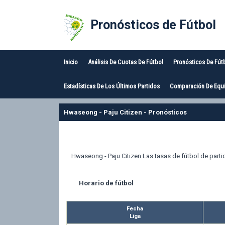
Pronósticos de Fútbol
Inicio
Análisis De Cuotas De Fútbol
Pronósticos De Fút
Estadísticas De Los Últimos Partidos
Comparación De Equi
Hwaseong - Paju Citizen - Pronósticos
Hwaseong - Paju Citizen Las tasas de fútbol de partid
Horario de fútbol
Fecha
Liga