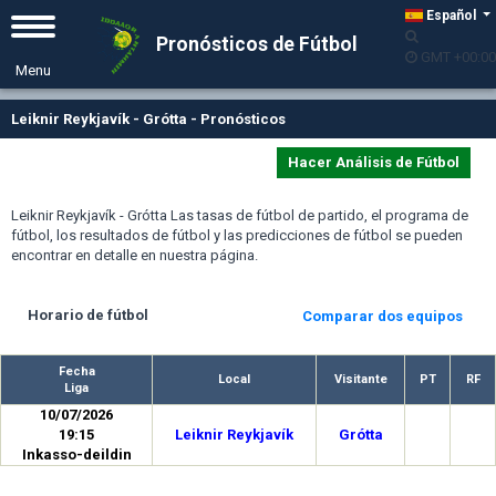
Español
Pronósticos de Fútbol
GMT +00:00
Leiknir Reykjavík - Grótta - Pronósticos
Hacer Análisis de Fútbol
Leiknir Reykjavík - Grótta Las tasas de fútbol de partido, el programa de
fútbol, los resultados de fútbol y las predicciones de fútbol se pueden
encontrar en detalle en nuestra página.
Horario de fútbol
Comparar dos equipos
Fecha
Local
Visitante
PT
RF
Liga
10/07/2026
19:15
Leiknir Reykjavík
Grótta
Inkasso-deildin