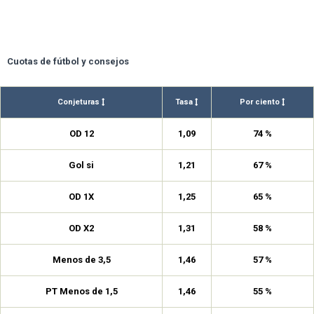
Cuotas de fútbol y consejos
Conjeturas
Tasa
Por ciento
OD 12
1,09
74 %
Gol si
1,21
67 %
OD 1X
1,25
65 %
OD X2
1,31
58 %
Menos de 3,5
1,46
57 %
PT Menos de 1,5
1,46
55 %