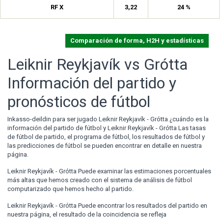
RF X
3,22
24 %
Comparación de forma, H2H y estadísticas
Leiknir Reykjavík vs Grótta
Información del partido y
pronósticos de fútbol
Inkasso-deildin para ser jugado Leiknir Reykjavík - Grótta ¿cuándo es la
información del partido de fútbol y Leiknir Reykjavík - Grótta Las tasas
de fútbol de partido, el programa de fútbol, los resultados de fútbol y
las predicciones de fútbol se pueden encontrar en detalle en nuestra
página.
Leiknir Reykjavík - Grótta Puede examinar las estimaciones porcentuales
más altas que hemos creado con el sistema de análisis de fútbol
computarizado que hemos hecho al partido.
Leiknir Reykjavík - Grótta Puede encontrar los resultados del partido en
nuestra página, el resultado de la coincidencia se refleja